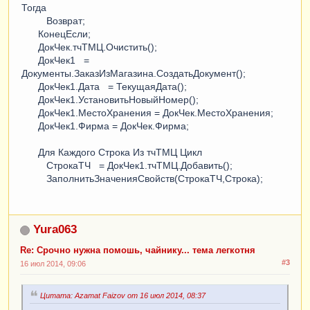
Тогда
Возврат;
КонецЕсли;
ДокЧек.тчТМЦ.Очистить();
ДокЧек1 =
Документы.ЗаказИзМагазина.СоздатьДокумент();
ДокЧек1.Дата = ТекущаяДата();
ДокЧек1.УстановитьНовыйНомер();
ДокЧек1.МестоХранения = ДокЧек.МестоХранения;
ДокЧек1.Фирма = ДокЧек.Фирма;
Для Каждого Строка Из тчТМЦ Цикл
СтрокаТЧ = ДокЧек1.тчТМЦ.Добавить();
ЗаполнитьЗначенияСвойств(СтрокаТЧ,Строка);
Yura063
Re: Срочно нужна помошь, чайнику... тема легкотня
#3
16 июл 2014, 09:06
Цитата: Azamat Faizov от 16 июл 2014, 08:37