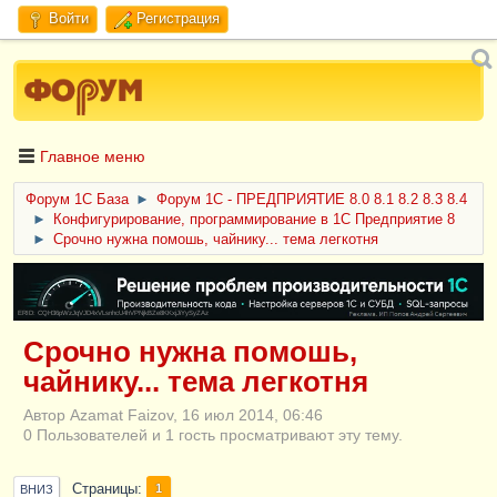
Войти
Регистрация
Главное меню
Форум 1C База
►
Форум 1С - ПРЕДПРИЯТИЕ 8.0 8.1 8.2 8.3 8.4
►
Конфигурирование, программирование в 1С Предприятие 8
►
Срочно нужна помошь, чайнику... тема легкотня
ERID: CQH36pWzJqVJD4xVLsnhcU4hVPNjkBZe8KKxjJiYySyZAz
Срочно нужна помошь,
чайнику... тема легкотня
Автор Azamat Faizov, 16 июл 2014, 06:46
0 Пользователей и 1 гость просматривают эту тему.
Страницы
1
ВНИЗ