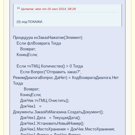
Цитата: wise от 16 июл 2014, 08:26
(0) код ПОКАЖИ.
Процедура кнЗаказНажатие(Элемент)
Если флВозврата Тогда
Возврат;
КонецЕсли;
Если тчТМЦ.Количество() > 0 Тогда
Если Вопрос("Отправить заказ?",
РежимДиалогаВопрос.ДаНет) = КодВозвратаДиалога.Нет
Тогда
Возврат;
КонецЕсли;
ДокЧек.тчТМЦ.Очистить();
ДокЧек1 =
Документы.ЗаказИзМагазина.СоздатьДокумент();
ДокЧек1.Дата = ТекущаяДата();
ДокЧек1.УстановитьНовыйНомер();
ДокЧек1.МестоХранения = ДокЧек.МестоХранения;
ДокЧек1.Фирма = ДокЧек.Фирма;