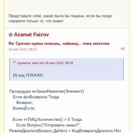
Представьте себе, какая была бы тишина, если бы люди
говорили только то, что знают
Azamat Faizov
Re: Срочно нужна помошь, чайнику... тема легкотня
#2
16 июл 2014, 08:37
Цитата: wise от 16 июл 2014, 08:26
(0) код ПОКАЖИ.
Процедура кнЗаказНажатие(Элемент)
Если флВозврата Тогда
Возврат;
КонецЕсли;
Если тчТМЦ.Количество() > 0 Тогда
Если Вопрос("Отправить заказ?",
РежимДиалогаВопрос.ДаНет) = КодВозвратаДиалога.Нет