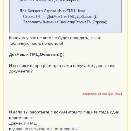
Для Каждого Строка Из тчТМЦ Цикл
СтрокаТЧ = ДокЧек1.тчТМЦ.Добавить();
ЗаполнитьЗначенияСвойств(СтрокаТЧ,Строка);
Конечно у вас не чего не будет попадать, вы же
табличную часть почистили!
ДокЧек.тчТМЦ.Очистить();
И вы пишите про регистр а сами получаете данные из
документа!?
Добавлено:
16 июл 2014, 09:14
И если вы работаете с документом то пишите тогда одни
переменные
ДокЧек.тчТМЦ
и у вас не весь код мы не телепаты!