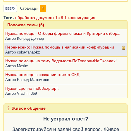
Страницы
1
ВВЕРХ
Теги:
обработка
документ
1с
8.1
конфигурация
Похожие темы (5)
Нужна помощь - Отборы формы списка и Критерии отбора
Автор
Конрад Доннер
Перенесено: Нужна помощь в написании конфигурации
Автор
cska-fanat-kz
Нужна помощь на тему ВедомостьПоТоварамНаСкладах!
Автор
Maxim
Нужна помощь в создании отчета СКД
Автор
Рашид Матниязов
Нужен срочно md83exp.epf.
Автор
Vladimir369
Живое общение
Не устроил ответ?
Зарегистрируйся и задай свой вопрос. Живое