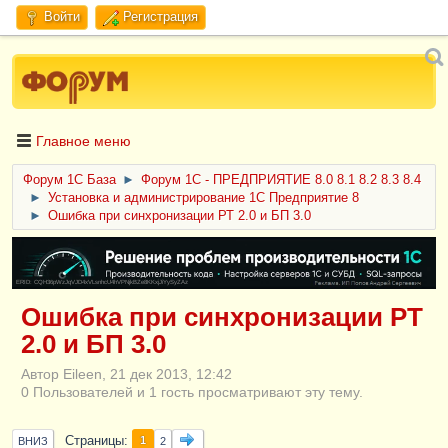
Войти
Регистрация
Главное меню
Форум 1C База
►
Форум 1С - ПРЕДПРИЯТИЕ 8.0 8.1 8.2 8.3 8.4
►
Установка и администрирование 1С Предприятие 8
►
Ошибка при синхронизации РТ 2.0 и БП 3.0
ERID: CQH36pWzJqVJD4xVLsnhcU4hVPNjkBZe8KKxjJiYySyZAz
Ошибка при синхронизации РТ
2.0 и БП 3.0
Автор Eileen, 21 дек 2013, 12:42
0 Пользователей и 1 гость просматривают эту тему.
Страницы
1
ВНИЗ
2