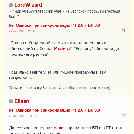
LordWizard
"Иди учи бухгалтерский учет и не беспокой просьбами господа
Бога!"
Re: Ошибка при синхронизации РТ 2.0 и БП 3.0
#3
21 дек 2013, 21:40
Правила берутся обычно из каталога последних
обновлений шаблона "
Розница
". "Розницу" обновили до
последнего релиза?
Правильно ведите учет или пишите программы и вам
воздастся!...
(Кстати - кнопочку Сказать Спасибо - никто не отменял)
Eileen
Re: Ошибка при синхронизации РТ 2.0 и БП 3.0
#4
23 дек 2013, 10:07
Да, сейчас последний
релиз
, правила и в БП и в РТ стоят
типовые из конфигурации.