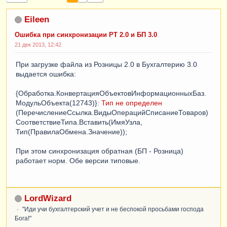
Eileen
Ошибка при синхронизации РТ 2.0 и БП 3.0
21 дек 2013, 12:42
При загрузке файла из Розницы 2.0 в Бухгалтерию 3.0
выдается ошибка:
{Обработка.КонвертацияОбъектовИнформационныхБаз.
МодульОбъекта(12743)}:
Тип не определен
(ПеречислениеСсылка.ВидыОперацийСписаниеТоваров)
СоответствиеТипа.Вставить(ИмяУзла,
Тип(ПравилаОбмена.Значение));
При этом синхронизация обратная (БП - Розница)
работает норм. Обе версии типовые.
LordWizard
"Иди учи бухгалтерский учет и не беспокой просьбами господа
Бога!"