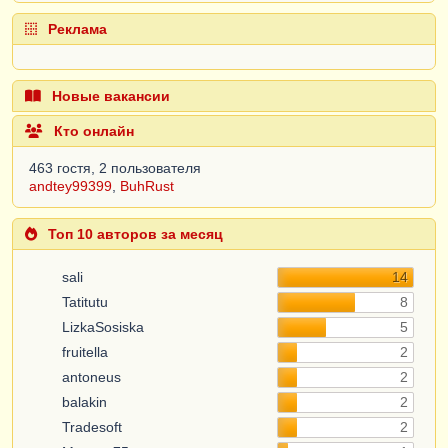
Реклама
Новые вакансии
Кто онлайн
463 гостя, 2 пользователя
andtey99399
,
BuhRust
Топ 10 авторов за месяц
sali
14
Tatitutu
8
LizkaSosiska
5
fruitella
2
antoneus
2
balakin
2
Tradesoft
2