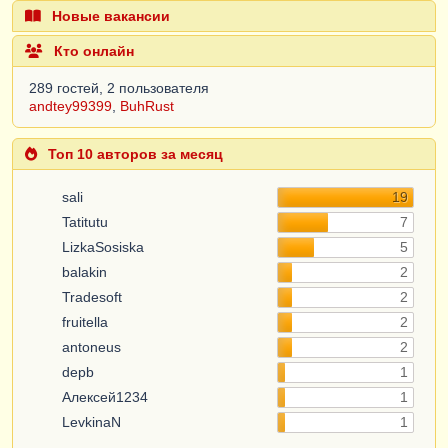
Новые вакансии
Кто онлайн
289 гостей, 2 пользователя
andtey99399
,
BuhRust
Топ 10 авторов за месяц
sali
19
Tatitutu
7
LizkaSosiska
5
balakin
2
Tradesoft
2
fruitella
2
antoneus
2
depb
1
Алексей1234
1
LevkinaN
1