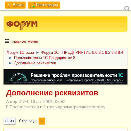
Войти
Регистрация
Главное меню
Форум 1C База
►
Форум 1С - ПРЕДПРИЯТИЕ 8.0 8.1 8.2 8.3 8.4
►
Пользователям 1С Предприятие 8
►
Дополнение реквизитов
ERID: CQH36pWzJqVJD4xVLsnhcU4hVPNjkBZe8KKxjJiYySyZAz
Дополнение реквизитов
Автор DUFI, 19 авг 2009, 05:52
0 Пользователей и 1 гость просматривают эту тему.
Страницы
1
ВНИЗ