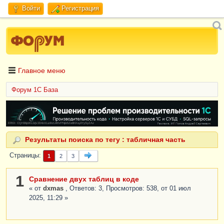
Войти
Регистрация
Главное меню
Форум 1C База
ERID: CQH36pWzJqVJD4xVLsnhcU4hVPNjkBZe8KKxjJiYySyZAz
Результаты поиска по тегу : табличная часть
Страницы
1
2
3
1
Сравнение двух таблиц в коде
« от
dxmas
, Ответов: 3, Просмотров: 538, от 01 июл
2025, 11:29 »