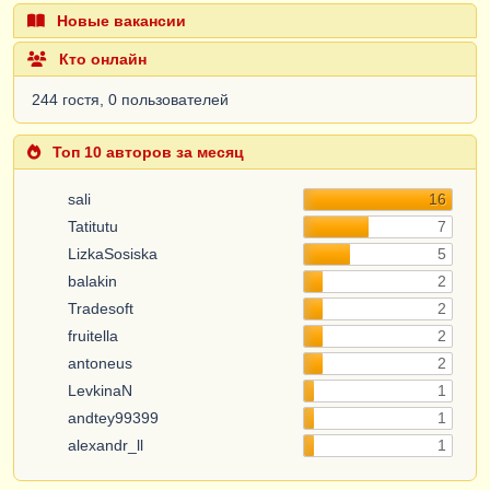
Новые вакансии
Кто онлайн
244 гостя, 0 пользователей
Топ 10 авторов за месяц
sali
16
Tatitutu
7
LizkaSosiska
5
balakin
2
Tradesoft
2
fruitella
2
antoneus
2
LevkinaN
1
andtey99399
1
alexandr_ll
1