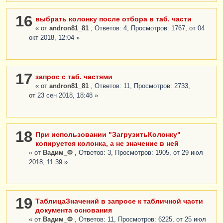
16
выбрать колонку после отбора в таб. части
« от
andron81_81
, Ответов: 4, Просмотров: 1767, от 04
окт 2018, 12:04 »
17
запрос с таб. частями
« от
andron81_81
, Ответов: 11, Просмотров: 2733,
от 23 сен 2018, 18:48 »
18
При использовании "ЗагрузитьКолонку"
копируется колонка, а не значение в ней
« от
Вадим_Ф
, Ответов: 3, Просмотров: 1905, от 29 июл
2018, 11:39 »
19
ТаблицаЗначений в запросе к табличной части
документа основания
« от
Вадим_Ф
, Ответов: 11, Просмотров: 6225, от 25 июл