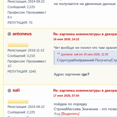
Регистрация: 2024-09-22
не получается ни двоичные данные з
Сообщений: 2,225
Профессия: Программист
8.x
РЕПУТАЦИЯ: 70
antoneus
Re: картинка номенклатуры в декор
16 июн 2026, 14:22
Чет вообще не понял что там хранит
Регистрация: 2018-11-22
Цитата: sali от 16 июн 2026, 11:50
Сообщений: 3,210
СтруктураИзображений.Получить(Стро
Профессия: Программист
1С
РЕПУТАЦИЯ: 1045
Адрес картинки
где?
sali
Re: картинка номенклатуры в декор
17 июн 2026, 07:54
пойдем по порядку
Регистрация: 2024-09-22
СтрокаМассива.Значение - это пози
Сообщений: 2,225
Код
Выделить