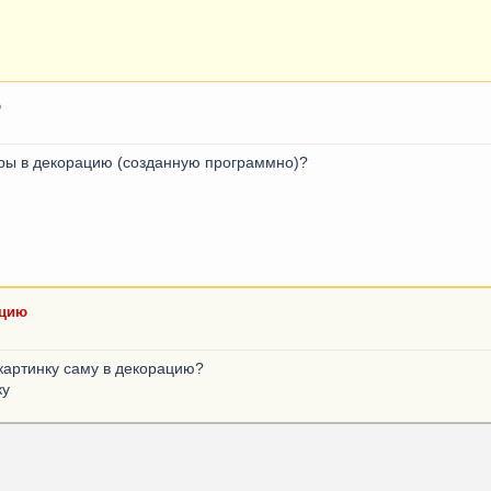
ю
уры в декорацию (созданную программно)?
ацию
 картинку саму в декорацию?
ку