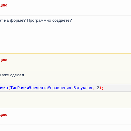
ацию
ент на форме? Программно создаете?
ацию
я уже сделал
амка
(
ТипРамкиЭлементаУправления
.
Выпуклая
,
 2
);
ацию