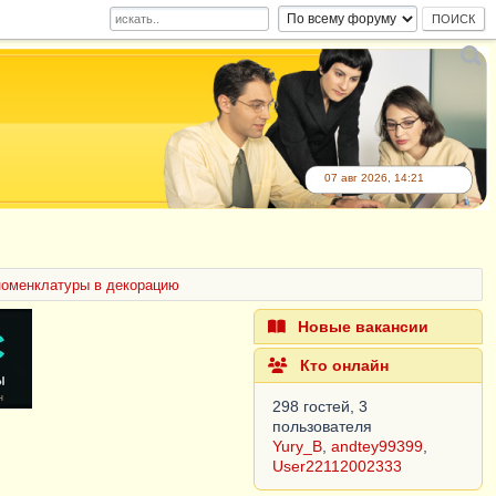
07 авг 2026, 14:21
номенклатуры в декорацию
Новые вакансии
Кто онлайн
298 гостей, 3
пользователя
Yury_B
,
andtey99399
,
User22112002333