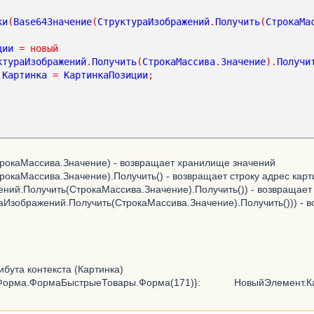
ки
(
Base64Значение
(
СтруктураИзображений
.
Получить
(
СтрокаМа
ции
=
новый
ктураИзображений
.
Получить
(
СтрокаМассива
.
Значение
).
Получи
.
Картинка
=
КартинкаПозиции
;
рокаМассива.Значение) - возвращает хранилище значений
окаМассива.Значение).Получить() - возвращает строку адрес карт
ний.Получить(СтрокаМассива.Значение).Получить()) - возвращае
Изображений.Получить(СтрокаМассива.Значение).Получить())) - в
бута контекста (Картинка)
.Форма.ФормаБыстрыеТовары.Форма(171)}: НовыйЭлемент.Кар