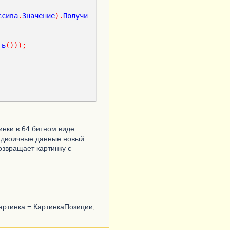
ссива
.
Значение
).
Получи
ть
()));
инки в 64 битном виде
т двоичные данные новый
озвращает картинку с
тинка = КартинкаПозиции;