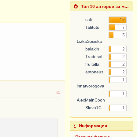
Топ 10 авторов за месяц
sali
19
Tatitutu
7
5
LizkaSosiska
balakin
2
Tradesoft
2
fruitella
2
antoneus
2
1
innatvorogova
#1
1
AlexMainCoon
Slava1C
1
Информация