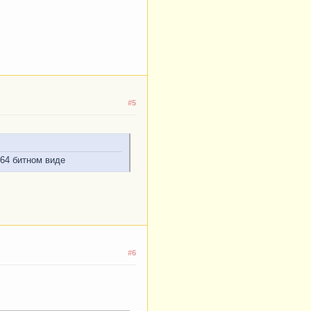
#5
 64 битном виде
#6