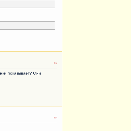
#7
инки показывает? Они
#8