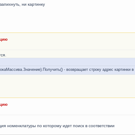
апихнуть, ни картинку
ацию
ся.
каМассива.Значение).Получить() - возвращает строку адрес картинки в
ацию
ция номенклатуры по которому идет поиск в соответствии