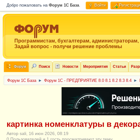
Добро пожаловать на
Форум 1C База
.
Войти
Регистрац
Программистам, бухгалтерам, администраторам,
Задай вопрос - получи решение проблемы
Форум
Поиск
Новости
Мероприятия
Статьи
Разр
Форум 1C База
►
Форум 1С - ПРЕДПРИЯТИЕ 8.0 8.1 8.2 8.3 8.4
►
ERID: CQH36pWzJqVJD4xVLsnhcU4hVPNjkBZe8KKxjJiYySyZAz
картинка номенклатуры в деко
Автор sali, 16 июн 2026, 08:19
0 Пользователей и 1 гость просматривают эту тему.