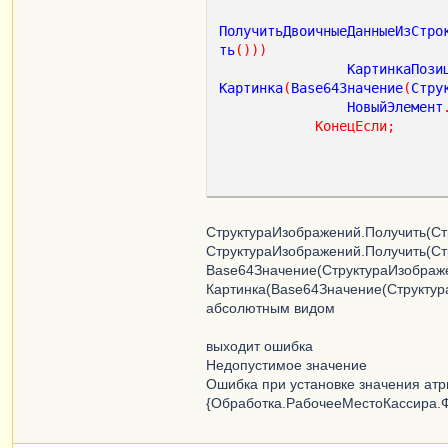
ПолучитьДвоичныеДанныеИзСтро
ть
()))
КартинкаПози
Картинка
(
Base64Значение
(
Стру
НовыйЭлемент
КонецЕсли
;
СтруктураИзображений.Получить(Ст
СтруктураИзображений.Получить(Стр
Base64Значение(СтруктураИзображе
Картинка(Base64Значение(Структура
абсолютным видом
выходит ошибка
Недопустимое значение
Ошибка при установке значения атри
{Обработка.РабочееМестоКассира