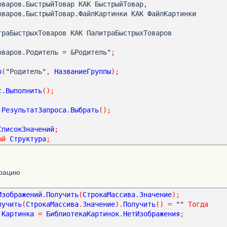
рыхТоваров.Родитель = &Родитель"
;
р
(
"Родитель"
,
НазваниеГруппы
);
с
.
Выполнить
();
РезультатЗапроса
.
Выбрать
();
СписокЗначений
;
ый
Структура
;
Новый
Соответствие
;
иси
.
Следующий
()
Цикл
орацию
е
.
Вставить
(
ВыборкаДетальныеЗаписи
.
БыстрыйТовар
,
Изображений
.
Получить
(
СтрокаМассива
.
Значение
);
артинки
);
лучить
(
СтрокаМассива
.
Значение
).
Получить
()
=
 "" 
Тогда
.
Картинка
=
БиблиотекаКартинок
.
НетИзображения
;
ствие
;