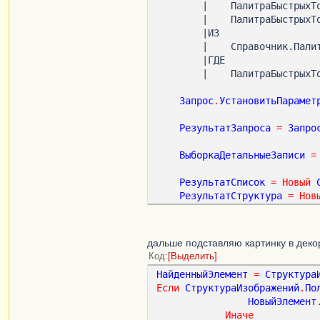
        |    ПалитраБыстрыхТоваров.БыстрыйТовар КАК БыстрыйТовар,

        |    ПалитраБыстрыхТоваров.БыстрыйТовар.ФайлКартинки КАК ФайлКартинки

        |ИЗ

        |    Справочник.ПалитраБыстрыхТоваров КАК ПалитраБыстрыхТоваров

        |ГДЕ

        |    ПалитраБыст
Запрос
.
УстановитьПарамет
РезультатЗапроса
=
Запро
ВыборкаДетальныеЗаписи
=
РезультатСписок
=
Новый
РезультатСтруктура
=
Нов
РезультатСоответствие
=
Пока
ВыборкаДетальныеЗап
дальше подставляю картинку в дек
Код
Выделить
РезультатСоответстви
НайденныйЭлемент
=
Структура
ВыборкаДетальныеЗаписи
.
ФайлК
Если
СтруктураИзображений
.
По
НовыйЭлемент
КонецЦикла
;
Иначе
Возврат
РезультатСоответ