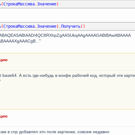
ь
(
СтрокаМассива
.
Значение
)
ь
(
СтрокаМассива
.
Значение
).
Получить
()
ZJRgABAQEASABIAAD/4QC8RXhpZgAASUkqAAgAAAAGABIBAwABAAAA
AAAAXgAAACgB..."
ацию
 base64. А есть где-нибудь в конфе рабочий код, который эти карт
?
ацию
сам в спр добавлял это поле картинки, совсем недавно