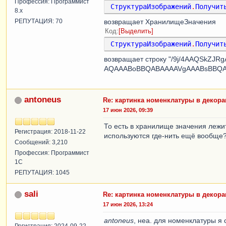
Профессия: Программист
СтруктураИзображений
.
Получит
8.x
РЕПУТАЦИЯ: 70
возвращает ХранилищеЗначения
Код
Выделить
СтруктураИзображений
.
Получит
возвращает строку "/9j/4AAQSk
AQAAABoBBQABAAAAVgAAABsBBQAB
antoneus
Re: картинка номенклатуры в декор
17 июн 2026, 09:39
То есть в хранилище значения лежит
Регистрация: 2018-11-22
используются где-нить ещё вообще
Сообщений: 3,210
Профессия: Программист
1С
РЕПУТАЦИЯ: 1045
sali
Re: картинка номенклатуры в декор
17 июн 2026, 13:24
antoneus
, неа. для номенклатуры я 