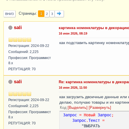
Страницы
1
ВНИЗ
2
3
sali
картинка номенклатуры в декораци
16 июн 2026, 08:19
как подставить картинку номенклат
Регистрация: 2024-09-22
Сообщений: 2,225
Профессия: Программист
8.x
РЕПУТАЦИЯ: 70
sali
Re: картинка номенклатуры в декор
16 июн 2026, 11:50
как загрузить двоичные данные или
Регистрация: 2024-09-22
делаю, получаю товары и их картин
Сообщений: 2,225
Код
Выделить
Развернуть
Профессия: Программист
Запрос
=
Новый
Запрос
;
8.x
Запрос
.
Текст
=
РЕПУТАЦИЯ: 70
        "ВЫБРАТЬ
