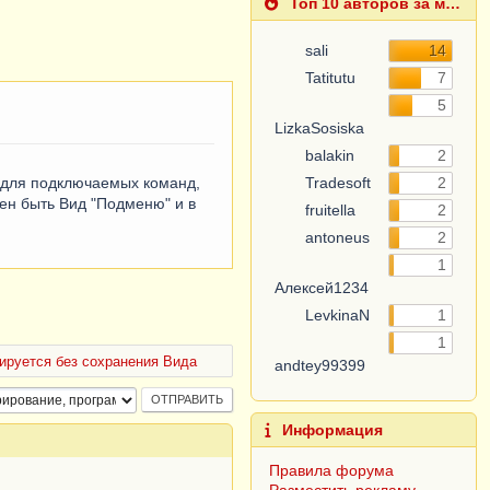
Топ 10 авторов за месяц
sali
14
Tatitutu
7
5
LizkaSosiska
balakin
2
ю для подключаемых команд,
Tradesoft
2
жен быть Вид "Подменю" и в
fruitella
2
antoneus
2
1
Алексей1234
LevkinaN
1
1
ируется без сохранения Вида
andtey99399
Информация
Правила форума