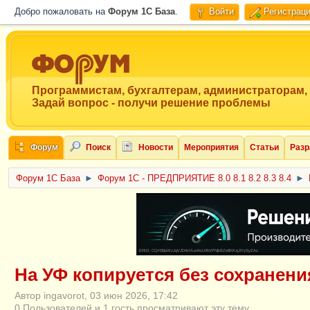
Добро пожаловать на
Форум 1C База
.
Войти
Регистрац
Программистам, бухгалтерам, администраторам,
Задай вопрос - получи решение проблемы
Форум
Поиск
Новости
Мероприятия
Статьи
Разр
Форум 1C База
►
Форум 1С - ПРЕДПРИЯТИЕ 8.0 8.1 8.2 8.3 8.4
►
ERID: CQH36pWzJqVJD4xVLsnhcU4hVPNjkBZe8KKxjJiYySyZAz
На УФ копируется без сохранени
Автор ingavorot, 03 июн 2026, 17:42
0 Пользователей и 1 гость просматривают эту тему.