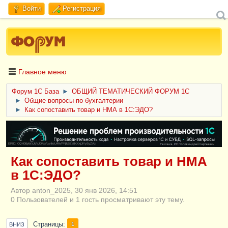
Войти
Регистрация
Главное меню
Форум 1C База
►
ОБЩИЙ ТЕМАТИЧЕСКИЙ ФОРУМ 1С
►
Общие вопросы по бухгалтерии
►
Как сопоставить товар и НМА в 1С:ЭДО?
ERID: CQH36pWzJqVJD4xVLsnhcU4hVPNjkBZe8KKxjJiYySyZAz
Как сопоставить товар и НМА
в 1С:ЭДО?
Автор anton_2025, 30 янв 2026, 14:51
0 Пользователей и 1 гость просматривают эту тему.
Страницы
1
ВНИЗ