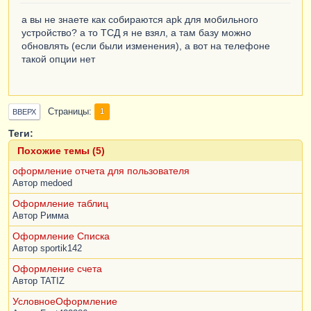
ЭлементОтбораДанных
.
Использование
=
а вы не знаете как собираются apk для мобильного
Истина
;
устройство? а то ТСД я не взял, а там базу можно
обновлять (если были изменения), а вот на телефоне
КонецПроцедуры
такой опции нет
Страницы
1
ВВЕРХ
Теги:
Похожие темы (5)
оформление отчета для пользователя
Автор
medoed
Оформление таблиц
Автор
Римма
Оформление Списка
Автор
sportik142
Оформление счета
Автор
TATIZ
УсловноеОформление