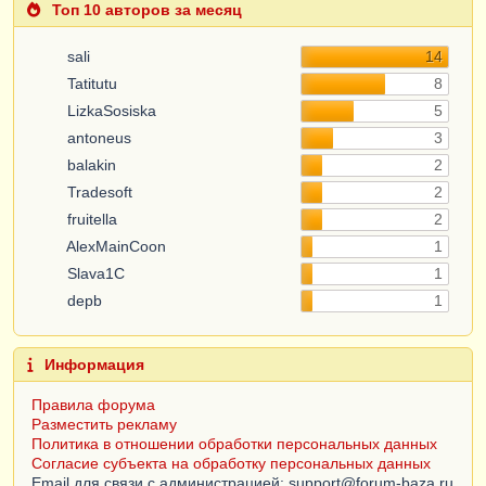
Топ 10 авторов за месяц
sali
14
Tatitutu
8
LizkaSosiska
5
antoneus
3
balakin
2
Tradesoft
2
fruitella
2
AlexMainCoon
1
Slava1C
1
depb
1
Информация
Правила форума
Разместить рекламу
Политика в отношении обработки персональных данных
Согласие субъекта на обработку персональных данных
Email для связи с администрацией: