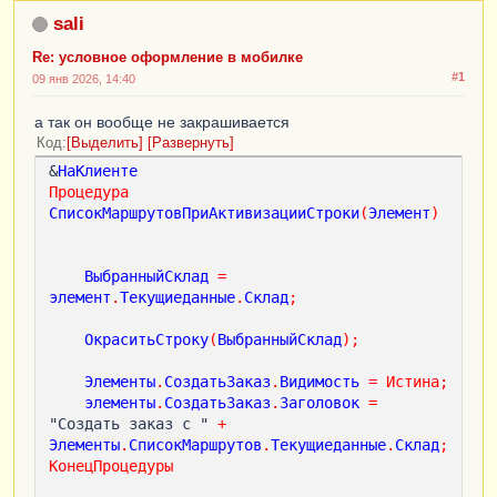
sali
Re: условное оформление в мобилке
#1
09 янв 2026, 14:40
а так он вообще не закрашивается
Код
Выделить
Развернуть
&
НаКлиенте
Процедура
СписокМаршрутовПриАктивизацииСтроки
(
Элемент
)
ВыбранныйСклад
=
элемент
.
Текущиеданные
.
Склад
;
ОкраситьСтроку
(
ВыбранныйСклад
);
Элементы
.
СоздатьЗаказ
.
Видимость
=
Истина
;
элементы
.
СоздатьЗаказ
.
Заголовок
=
"Создать заказ с " 
+
Элементы
.
СписокМаршрутов
.
Текущиеданные
.
Склад
;
КонецПроцедуры