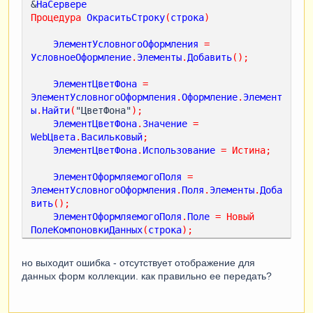
&
НаСервере
Процедура
ОкраситьСтроку
(
строка
)
ЭлементУсловногоОформления
=
УсловноеОформление
.
Элементы
.
Добавить
();
ЭлементЦветФона
=
ЭлементУсловногоОформления
.
Оформление
.
Элемент
ы
.
Найти
(
"ЦветФона"
);
ЭлементЦветФона
.
Значение
=
WebЦвета
.
Васильковый
;
ЭлементЦветФона
.
Использование
=
Истина
;
ЭлементОформляемогоПоля
=
ЭлементУсловногоОформления
.
Поля
.
Элементы
.
Доба
вить
();
ЭлементОформляемогоПоля
.
Поле
=
Новый
ПолеКомпоновкиДанных
(
строка
);
ЭлементОформляемогоПоля
.
Использование
=
Истина
;
но выходит ошибка - отсутствует отображение для
данных форм коллекции. как правильно ее передать?
КонецПроцедуры