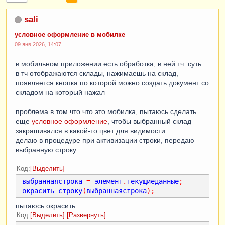
sali
условное оформление в мобилке
09 янв 2026, 14:07
в мобильном приложении есть обработка, в ней тч. суть:
в тч отображаются склады, нажимаешь на склад,
появляется кнопка по которой можно создать документ со
складом на который нажал
проблема в том что что это мобилка, пытаюсь сделать
еще
условное оформление
, чтобы выбранный склад
закрашивался в какой-то цвет для видимости
делаю в процедуре при активизации строки, передаю
выбранную строку
Код
Выделить
выбраннаястрока
=
элемент
.
текущиеданные
;
окрасить
строку
(
выбраннаястрока
);
пытаюсь окрасить
Код
Выделить
Развернуть