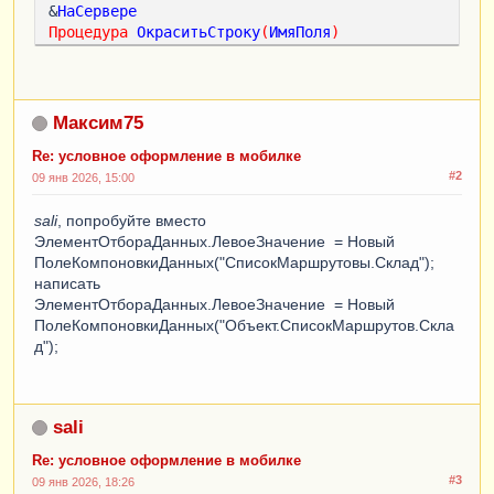
&
НаСервере
Процедура
ОкраситьСтроку
(
ИмяПоля
)
ЭлементУсловногоОформления
=
УсловноеОформление
.
Элементы
.
Добавить
();
Максим75
ЭлементЦветФона
=
Re: условное оформление в мобилке
ЭлементУсловногоОформления
.
Оформление
.
Элемент
#2
ы
.
Найти
(
"ЦветФона"
);
09 янв 2026, 15:00
ЭлементЦветФона
.
Значение
=
sali
WebЦвета
, попробуйте вместо
.
Васильковый
;
ЭлементОтбораДанных.ЛевоеЗначение = Новый
ЭлементЦветФона
.
Использование
=
Истина
;
ПолеКомпоновкиДанных("СписокМаршрутовы.Склад");
написать
ЭлементОтбораДанных
=
ЭлементОтбораДанных.ЛевоеЗначение = Новый
ЭлементУсловногоОформления
.
Отбор
.
Элементы
.
Доб
ПолеКомпоновкиДанных("Объект.СписокМаршрутов.Скла
авить
(
Тип
(
"ЭлементОтбораКомпоновкиДанных"
));
д");
ЭлементОтбораДанных
.
ЛевоеЗначение
=
Новый
ПолеКомпоновкиДанных
(
"СписокМаршрутовы.Склад"
);
sali
ЭлементОтбораДанных
.
ВидСравнения
=
ВидСравненияКомпоновкиДанных
.
Равно
;
Re: условное оформление в мобилке
ЭлементОтбораДанных
.
ПравоеЗначение
=
#3
09 янв 2026, 18:26
ИмяПоля
;