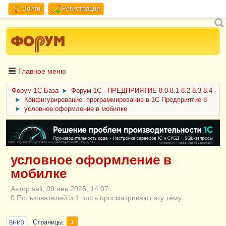
Войти
Регистрация
Главное меню
Форум 1C База
►
Форум 1С - ПРЕДПРИЯТИЕ 8.0 8.1 8.2 8.3 8.4
►
Конфигурирование, программирование в 1С Предприятие 8
►
условное оформление в мобилке
ERID: CQH36pWzJqVJD4xVLsnhcU4hVPNjkBZe8KKxjJiYySyZAz
условное оформление в
мобилке
Автор sali, 09 янв 2026, 14:07
0 Пользователей и 1 гость просматривают эту тему.
Страницы
1
ВНИЗ