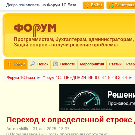
Добро пожаловать на
Форум 1C База
.
Войти
Регистрац
Программистам, бухгалтерам, администраторам,
Задай вопрос - получи решение проблемы
Форум
Поиск
Новости
Мероприятия
Статьи
Разр
Форум 1C База
►
Форум 1С - ПРЕДПРИЯТИЕ 8.0 8.1 8.2 8.3 8.4
►
ERID: CQH36pWzJqVJD4xVLsnhcU4hVPNjkBZe8KKxjJiYySyZAz
Переход к определенной строке
Автор skillful, 31 дек 2025, 13:37
0 Пользователей и 1 гость просматривают эту тему.