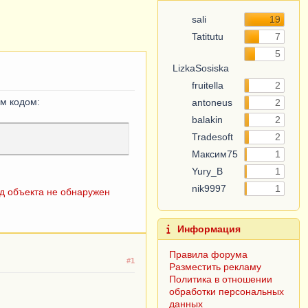
sali
19
Tatitutu
7
5
LizkaSosiska
fruitella
2
м кодом:
antoneus
2
balakin
2
Tradesoft
2
Максим75
1
Yury_B
1
nik9997
1
д объекта не обнаружен
Информация
Правила форума
#1
Разместить рекламу
Политика в отношении
обработки персональных
данных