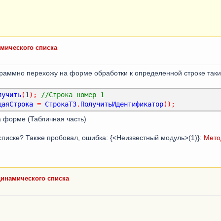
амического списка
раммно перехожу на форме обработки к определенной строке таки
лучить
(
1
);
//Строка номер 1
щаяСтрока
=
СтрокаТЗ
.
ПолучитьИдентификатор
();
а форме (Табличная часть)
 списке? Также пробовал, ошибка: {<Неизвестный модуль>(1)}:
Мето
динамического списка