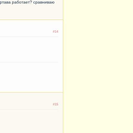
чертава работает? сравниваю
#14
#15