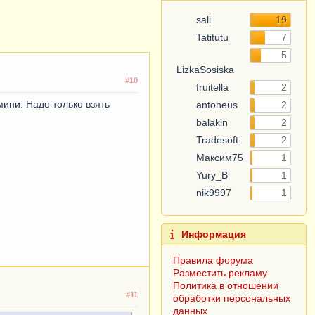
sali
19
Tatitutu
7
5
LizkaSosiska
#10
fruitella
2
мини. Надо только взять
antoneus
2
balakin
2
Tradesoft
2
Максим75
1
Yury_B
1
nik9997
1
Информация
Правила форума
Разместить рекламу
Политика в отношении
#11
обработки персональных
данных