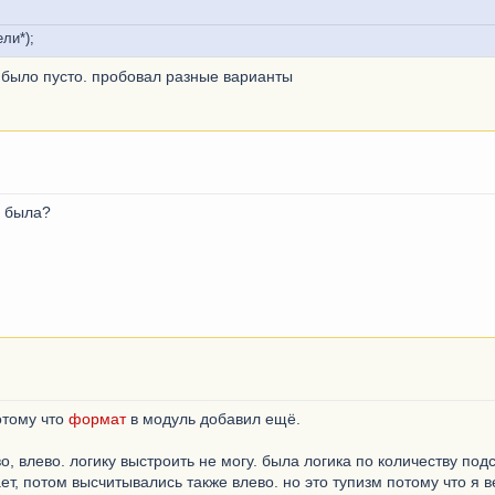
ли*);
о было пусто. пробовал разные варианты
а была?
потому что
формат
в модуль добавил ещё.
о, влево. логику выстроить не могу. была логика по количеству под
ет, потом высчитывались также влево. но это тупизм потому что я в