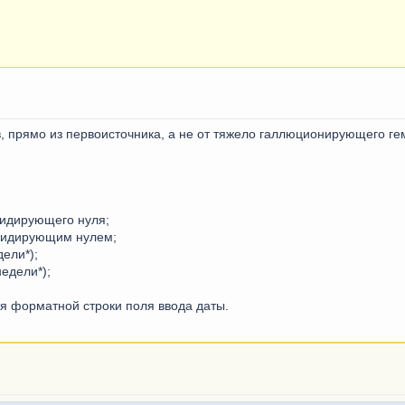
в, прямо из первоисточника, а не от тяжело галлюционирующего ге
лидирующего нуля;
 лидирующим нулем;
дели*);
недели*);
ля форматной строки поля ввода даты.