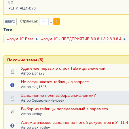
8.x
РЕПУТАЦИЯ: 70
Страницы
2
ВВЕРХ
1
Теги:
Форум 1C База
►
Форум 1С - ПРЕДПРИЯТИЕ 8.0 8.1 8.2 8.3 8.4
►
Похожие темы (5)
Удаление первых 5 строк Таблицы значений
Автор
alpha78
Не соединяются таблицы в запросе
Автор
mag1595
Заполнение поля выбора значаниями?
Автор
СерьезныйЧеловек
Выбор из таблицы передаваемый в параметр
Автор
kinflay
Автоматическое заполнение полей документов в УТ11.4
Автор
alex_rostov