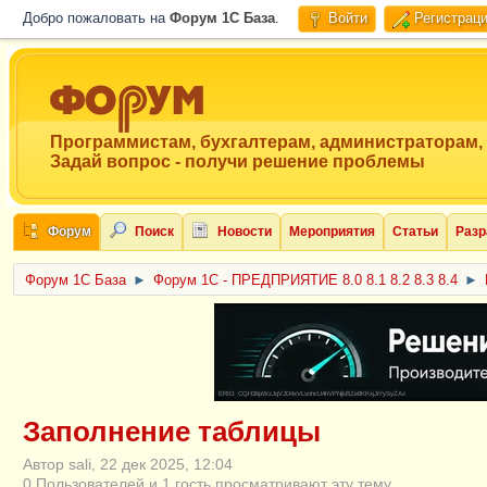
Добро пожаловать на
Форум 1C База
.
Войти
Регистрац
Программистам, бухгалтерам, администраторам,
Задай вопрос - получи решение проблемы
Форум
Поиск
Новости
Мероприятия
Статьи
Разр
Форум 1C База
►
Форум 1С - ПРЕДПРИЯТИЕ 8.0 8.1 8.2 8.3 8.4
►
ERID: CQH36pWzJqVJD4xVLsnhcU4hVPNjkBZe8KKxjJiYySyZAz
Заполнение таблицы
Автор sali, 22 дек 2025, 12:04
0 Пользователей и 1 гость просматривают эту тему.