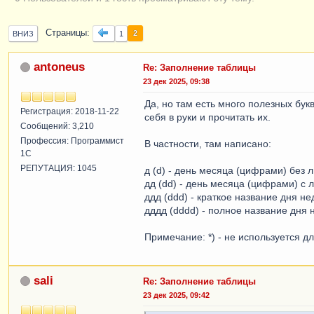
Страницы
2
ВНИЗ
1
antoneus
Re: Заполнение таблицы
23 дек 2025, 09:38
Да, но там есть много полезных бук
Регистрация: 2018-11-22
себя в руки и прочитать их.
Сообщений: 3,210
Профессия: Программист
В частности, там написано:
1С
РЕПУТАЦИЯ: 1045
д (d) - день месяца (цифрами) без 
дд (dd) - день месяца (цифрами) с
ддд (ddd) - краткое название дня не
дддд (dddd) - полное название дня 
Примечание: *) - не используется д
sali
Re: Заполнение таблицы
23 дек 2025, 09:42