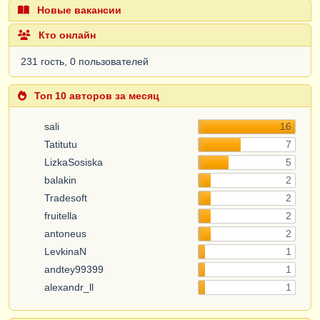
Новые вакансии
Кто онлайн
231 гость, 0 пользователей
Топ 10 авторов за месяц
sali
16
Tatitutu
7
LizkaSosiska
5
balakin
2
Tradesoft
2
fruitella
2
antoneus
2
LevkinaN
1
andtey99399
1
alexandr_ll
1