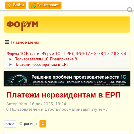
Войти
Регистрация
Главное меню
Форум 1C База
►
Форум 1С - ПРЕДПРИЯТИЕ 8.0 8.1 8.2 8.3 8.4
►
Пользователям 1С Предприятие 8
►
Платежи нерезидентам в ЕРП
ERID: CQH36pWzJqVJD4xVLsnhcU4hVPNjkBZe8KKxjJiYySyZAz
Платежи нерезидентам в ЕРП
Автор Yata, 16 дек 2025, 19:24
0 Пользователей и 1 гость просматривают эту тему.
Страницы
1
ВНИЗ