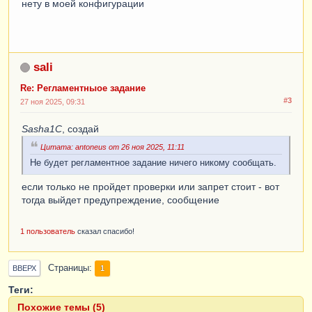
нету в моей конфигурации
ОтправитьСообщениеПользователям
(
Текст
);
КонецПроцедуры
sali
//
Re: Регламентныое задание
ОтправитьСообщениеПользователям(ТекущийПользо
#3
ватель, Текст);
27 ноя 2025, 09:31
Sasha1C
//(Модуль менедж обработки)
, создай
Процедура
Цитата: antoneus от 26 ноя 2025, 11:11
ОтправитьСообщениеПользователям
(
Текст
)
Не будет регламентное задание ничего никому сообщать.
//
если только не пройдет проверки или запрет стоит - вот
ОбщегоНазначения.СообщитьПользователю(Текст);
тогда выйдет предупреждение, сообщение
СообщениеПользователю
=
Новый
СообщениеПользователю
;
1 пользователь
сказал спасибо!
ФормаСписка
=
ПолучитьФорму
(
"Обработка.СчетаДляОплаты.Форма
.Форма"
);
Страницы
1
ВВЕРХ
СообщениеПользователю
.
Текст
=
Текст
;
Теги:
СообщениеПользователю
.
Поле
=
Похожие темы (5)