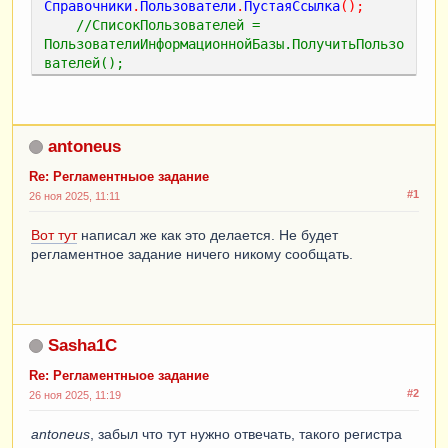
Справочники
.
Пользователи
.
ПустаяСсылка
();
//СписокПользователей = 
ПользователиИнформационнойБазы.ПолучитьПользо
вателей();
ТекущийПользователь
=
ПараметрыСеанса
.
ТекущийПользователь
;
antoneus
Если
ТЗ
.
Количество
()
=
 0 
Тогда
Текст
=
(
"Нету ближайших поставок"
);
Re: Регламентныое задание
Иначе
#1
26 ноя 2025, 11:11
Текст
=
 "Напоминание о поставках:" 
+
Символы
.
ПС
;
Вот тут
написал же как это делается. Не будет
Для
Каждого
Стр
Из
ТЗ
Цикл
регламентное задание ничего никому сообщать.
Текст
=
Текст
+
            "• " 
+
Стр
.
Номенклатура
+
            " – " 
+
Стр
.
Количество
+
 " " 
+
Sasha1C
Стр
.
ЕдиницаИзмерения
+
            " → поставка: " 
+
Re: Регламентныое задание
Формат
(
Стр
.
ДатаПоставки
,
 "ДФ=dd.MM.yyyy"
)
+
#2
26 ноя 2025, 11:19
" по " 
+
Стр
.
ДокументСчет
+
Символы
.
ПС
;
КонецЦикла
;
antoneus
, забыл что тут нужно отвечать, такого регистра
КонецЕсли
;