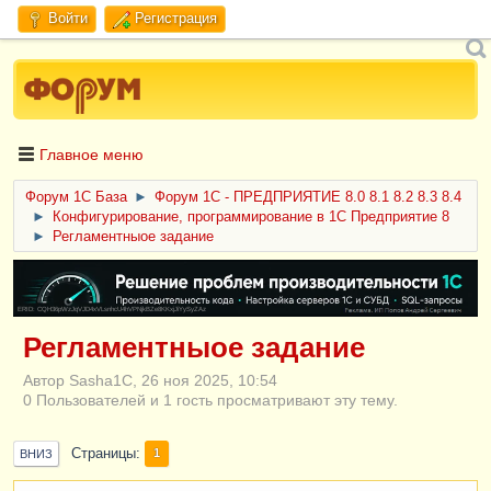
Войти
Регистрация
Главное меню
Форум 1C База
►
Форум 1С - ПРЕДПРИЯТИЕ 8.0 8.1 8.2 8.3 8.4
►
Конфигурирование, программирование в 1С Предприятие 8
►
Регламентныое задание
ERID: CQH36pWzJqVJD4xVLsnhcU4hVPNjkBZe8KKxjJiYySyZAz
Регламентныое задание
Автор Sasha1C, 26 ноя 2025, 10:54
0 Пользователей и 1 гость просматривают эту тему.
Страницы
1
ВНИЗ