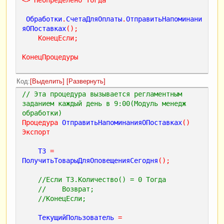
Обработки
.
СчетаДляОплаты
.
ОтправитьНапоминани
яОПоставках
();
КонецЕсли
;
КонецПроцедуры
Код
Выделить
Развернуть
// Эта процедура вызывается регламентным 
заданием каждый день в 9:00(Модуль менедж 
обработки)
Процедура
ОтправитьНапоминанияОПоставках
()
Экспорт
ТЗ
=
ПолучитьТоварыДляОповещенияСегодня
();
//Если ТЗ.Количество() = 0 Тогда
//    Возврат;
//КонецЕсли;  
ТекущийПользователь
=