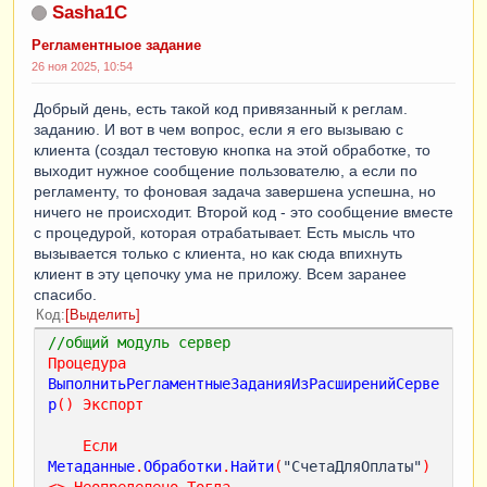
Sasha1C
Регламентныое задание
26 ноя 2025, 10:54
Добрый день, есть такой код привязанный к реглам.
заданию. И вот в чем вопрос, если я его вызываю с
клиента (создал тестовую кнопка на этой обработке, то
выходит нужное сообщение пользователю, а если по
регламенту, то фоновая задача завершена успешна, но
ничего не происходит. Второй код - это сообщение вместе
с процедурой, которая отрабатывает. Есть мысль что
вызывается только с клиента, но как сюда впихнуть
клиент в эту цепочку ума не приложу. Всем заранее
спасибо.
Код
Выделить
//общий модуль сервер
Процедура
ВыполнитьРегламентныеЗаданияИзРасширенийСерве
р
()
Экспорт
Если
Метаданные
.
Обработки
.
Найти
(
"СчетаДляОплаты"
)
<
>
Неопределено
Тогда