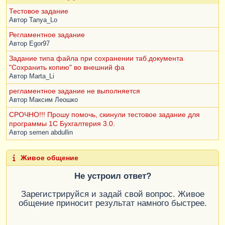
ФормаСписка
;
СообщениеПользователю
.
Сообщить
();
Тестовое задание
Автор
Tanya_Lo
КонецПроцедуры
Регламентное задание
Автор
Egor97
Задание типа файла при сохранении таб.документа
"Сохранить копию" во внешний фа
Автор
Marta_Li
регламентное задание не выполняется
Автор
Максим Леошко
СРОЧНО!!! Прошу помочь, скинули тестовое задание для
программы 1С Бухгалтерия 3.0.
Автор
semen abdullin
Живое общение
Не устроил ответ?
Зарегистрируйся и задай свой вопрос. Живое
общение приносит результат намного быстрее.