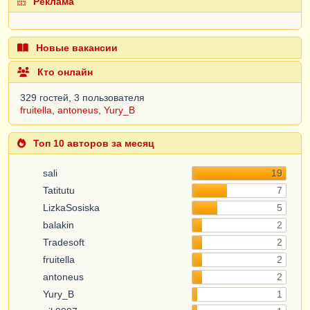
Реклама
Новые вакансии
Кто онлайн
329 гостей, 3 пользователя
fruitella
,
antoneus
,
Yury_B
Топ 10 авторов за месяц
sali
19
Tatitutu
7
LizkaSosiska
5
balakin
2
Tradesoft
2
fruitella
2
antoneus
2
Yury_B
1