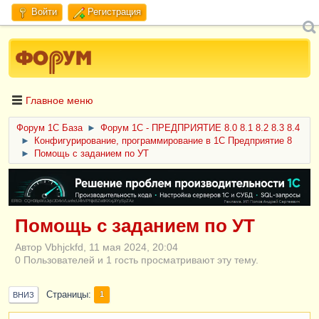
Войти
Регистрация
Главное меню
Форум 1C База
►
Форум 1С - ПРЕДПРИЯТИЕ 8.0 8.1 8.2 8.3 8.4
►
Конфигурирование, программирование в 1С Предприятие 8
►
Помощь с заданием по УТ
ERID: CQH36pWzJqVJD4xVLsnhcU4hVPNjkBZe8KKxjJiYySyZAz
Помощь с заданием по УТ
Автор Vbhjckfd, 11 мая 2024, 20:04
0 Пользователей и 1 гость просматривают эту тему.
Страницы
1
ВНИЗ