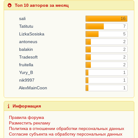
Топ 10 авторов за месяц
sali
16
Tatitutu
7
LizkaSosiska
5
antoneus
2
balakin
2
Tradesoft
2
fruitella
2
Yury_B
1
nik9997
1
AlexMainCoon
1
Информация
Правила форума
Разместить рекламу
Политика в отношении обработки персональных данных
Согласие субъекта на обработку персональных данных