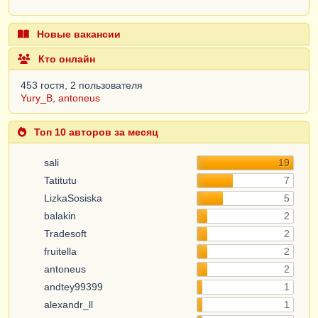
Новые вакансии
Кто онлайн
453 гостя, 2 пользователя
Yury_B
,
antoneus
Топ 10 авторов за месяц
sali
19
Tatitutu
7
LizkaSosiska
5
balakin
2
Tradesoft
2
fruitella
2
antoneus
2
andtey99399
1
alexandr_ll
1