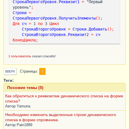
СтрокаПервогоУровня
.
Реквизит1
=
 "Первый 
уровень"
;
Строки
=
СтрокаПервогоУровня
.
ПолучитьЭлементы
();
Для
сч
=
 1 
по
 3 
Цикл
СтрокаВторогоУровня
=
Строки
.
Добавить
();
СтрокаВторогоУровня
.
Реквизит2
=
сч
КонецЦикла
;
1 пользователь
сказал спасибо!
Страницы
1
ВВЕРХ
Теги:
Похожие темы (5)
Как обратиться к реквизитам динамического списка на форме
списка?
Автор
Yamuna
Необходимо изменить выделенные строки динамического
списка в форме спровчника.
Автор
Pain1889