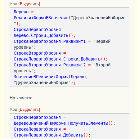
Код
Выделить
Дерево
=
РеквизитФормыВЗначение
(
"ДеревоЗначенийНаФорме
"
);
СтрокаПервогоУровня
=
Дерево
.
Строки
.
Добавить
();
СтрокаПервогоУровня
.
Реквизит1
=
 "Первый 
уровень"
;
СтрокаВторогоУровня
=
СтрокаПервогоУровня
.
Строки
.
Добавить
();
СтрокаВторогоУровня
.
Реквизит2
=
 "Второй 
уровень"
;
ЗначениеВРеквизитФормы
(
Дерево
,
"ДеревоЗначенийНаФорме"
);
На клиенте
Код
Выделить
СтрокиПервогоУровня
=
ДеревоЗначенийНаФорме
.
ПолучитьЭлементы
();
СтрокаПервогоУровня
=
СтрокиПервогоУровня
.
Добавить
();