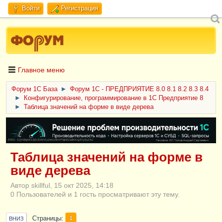
Войти
Регистрация
Главное меню
Форум 1C База
►
Форум 1С - ПРЕДПРИЯТИЕ 8.0 8.1 8.2 8.3 8.4
►
Конфигурирование, программирование в 1С Предприятие 8
►
Таблица значений на форме в виде дерева
ERID: CQH36pWzJqVJD4xVLsnhcU4hVPNjkBZe8KKxjJiYySyZAz
Таблица значений на форме в
виде дерева
Автор skillful, 15 окт 2025, 14:18
0 Пользователей и 1 гость просматривают эту тему.
Страницы
1
ВНИЗ