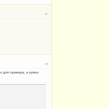
#7
#8
то для примера, а нужно