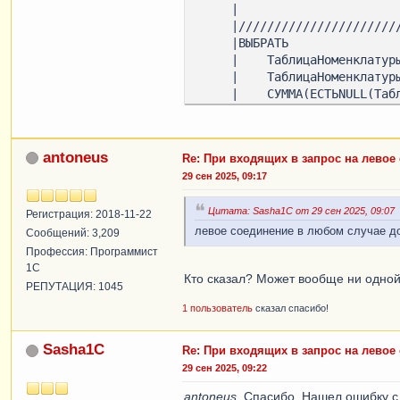
     |

     |////////////////////////////////////////////////////////////////////////////////

     |ВЫБРАТЬ

     |    ТаблицаНоменклатуры.ИмяСписка КАК ИмяСписка,

     |    ТаблицаНоменклатуры.ДокументОприходования КАК ДокументОприходования,

     |    СУММА(ЕСТЬNULL(ТаблицаНоменклатуры.Количество, 0)) КАК Количество,

     |    МАКСИМУМ(ЕСТЬNULL(ХозрасчетныйОстатки.СуммаОстатокДт, 0)) КАК СтоимостьОстаток,

     |    МАКСИМУМ(ЕСТЬNULL(ХозрасчетныйОстатки.КоличествоОстатокДт, 0)) КАК КоличествоОстаток,

     |    ТаблицаНоменклатуры.Номенклатура КАК Номенклатура,

antoneus
Re: При входящих в запрос на левое
     |    ТаблицаНоменклатуры.ТипБСО КАК ТипБСО,

29 сен 2025, 09:17
     |    ТаблицаНоменклатуры.СерияБСО КАК СерияБСО,

     |    ХозрасчетныйОстатки.Субконто2.СерияБСО.Ссылка КАК Субконто2СерияБСОСсылка,

     |    ХозрасчетныйОстатки.Субконто2.ТипБСО.Ссылка КАК Субконто2ТипБСОСсылка

Цитата: Sasha1C от 29 сен 2025, 09:07
Регистрация: 2018-11-22
     |ИЗ

левое соединение в любом случае до
Сообщений: 3,209
     |    ТаблицаНоменклатуры КАК ТаблицаНоменклатуры

Профессия: Программист
     |        ЛЕВОЕ СОЕДИНЕНИЕ РегистрБухгалтерии.Хозрасчетный.Остатки(&Период, Счет В (&СчетаУчетаБСО), 
1С
Кто сказал? Может вообще ни одной 
&ВидыСубконтоБСО) КАК Хозрасч
РЕПУТАЦИЯ: 1045
     |        ПО ТаблицаНоменклатуры.Номенклатура = ХозрасчетныйОстатки.Субконто1

1 пользователь
сказал спасибо!
     |            И ТаблицаНоменклатуры.ДокументОприходования = ХозрасчетныйОстатки.Субконто2

     |            И ТаблицаНоменклатуры.ТипБСО = ХозрасчетныйОстатки.Субконто2.ТипБСО.Ссылка

     |            И ТаблицаНоменклатуры.СерияБСО = ХозрасчетныйОстатки.Субконто2.СерияБСО.Ссылка

Sasha1C
Re: При входящих в запрос на левое
     |ГДЕ

29 сен 2025, 09:22
     |    ХозрасчетныйОстатки.Субконто3 = &Склад

antoneus
, Спасибо. Нашел ошибку с
     |
