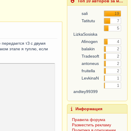
Топ 10 авторов за месяц
sali
19
Tatitutu
7
LizkaSosiska
5
Afinogen
4
balakin
2
е передается тЗ с двумя
аком этапе я туплю, если
Tradesoft
2
antoneus
2
fruitella
2
LevkinaN
1
andtey99399
1
Информация
Правила форума
Разместить рекламу
Политика в отношении
обработки персональных
данных