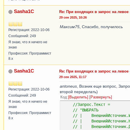
Sasha1C
Re: При входящих в запрос на левое
29 сен 2025, 10:26
Максим75
, Спасибо, получилось
Регистрация: 2022-10-06
Сообщений: 249
Я знаю, что я ничего не
знаю
Профессия: Программист
8.x
Sasha1C
Re: При входящих в запрос на левое
29 сен 2025, 11:17
antoneus
, Возник еще вопрос, Запро
Регистрация: 2022-10-06
второй переделать)
Сообщений: 249
Код
Выделить
Развернуть
Я знаю, что я ничего не
//Запрос.Текст =
знаю
// "ВЫБРАТЬ
Профессия: Программист
// |    ВнешнийИсточник.
8.x
// |    ВнешнийИсточник.
// |    ВнешнийИсточник.