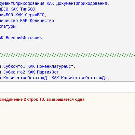
кументОприходования
КАК
ДокументОприходования
,
менклатуры.Номенклатура = ХозрасчетныйОстатки.Субконто1
пБСО
КАК
ТипБСО
,
аНоменклатуры.ДокументОприходования = ХозрасчетныйОстатк
рияБСО
КАК
СерияБСО
,
аНоменклатуры.ТипБСО = ХозрасчетныйОстатки.Субконто2.Тип
личество
КАК
Количество
аНоменклатуры.СерияБСО = ХозрасчетныйОстатки.Субконто2.С
клатуры
АК
ВнешнийИсточник
уры.СерияБСО,
уры.ДокументОприходования,
тки.Субконто2.СерияБСО.Ссылка,
////////////////////////////////////////////////////////
уры.ИмяСписка,
уры.ТипБСО,
и
.
Субконто1
КАК
НоменклатураОст
,
уры.Номенклатура,
и
.
Субконто2
КАК
ПартияОст
,
тки.Субконто2.ТипБСО.Ссылка";
и
.
КоличествоОстатокДт
КАК
КоличествоОстатокДт
,
и
.
СуммаОстатокДт
КАК
СуммаОстатокДт
,
и
.
Субконто2
.
СерияБСО
.
Ссылка
КАК
Субконто2СерияБСОСсылка
,
и
.
Субконто2
.
ТипБСО
.
Ссылка
КАК
Субконто2ТипБСОСсылка
 соединение 2 строк ТЗ, возвращается одна
.
Хозрасчетный
.
Остатки
(
&
Период
,
Счет
В
(
&
СчетаУчетаБСО
),
 
и
.
Субконто3
=
 &
Склад