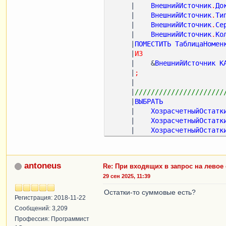
     |    
ВнешнийИсточник
.
До
// |        ПО ТаблицаНо
     |    
ВнешнийИсточник
.
Ти
// |            И Таблиц
     |    
ВнешнийИсточник
.
Се
// |            И Таблиц
     |    
ВнешнийИсточник
.
Ко
// |            И Таблиц
     |
ПОМЕСТИТЬ
ТаблицаНомен
// |
     |
ИЗ
// |СГРУППИРОВАТЬ ПО
     |    &
ВнешнийИсточник
К
// |    ТаблицаНоменклат
     |
;
// |    ТаблицаНоменклат
     |

// |    ХозрасчетныйОста
     |
//////////////////////
// |    ТаблицаНоменклат
     |
ВЫБРАТЬ
// |    ТаблицаНоменклат
     |    
ХозрасчетныйОстатк
// |    ТаблицаНоменклат
     |    
ХозрасчетныйОстатк
// |    ХозрасчетныйОста
     |    
ХозрасчетныйОстатк
     |    
ХозрасчетныйОстатк
     |    
ХозрасчетныйОстатк
     |    
ХозрасчетныйОстатк
antoneus
Re: При входящих в запрос на левое
     |
ПОМЕСТИТЬ
Остатки
29 сен 2025, 11:39
     |
ИЗ
     |    
РегистрБухгалтерии
Остатки-то суммовые есть?
ХозрасчетныйОстатки
Регистрация: 2018-11-22
     |
ГДЕ
Сообщений: 3,209
     |    
ХозрасчетныйОстатк
Профессия: Программист