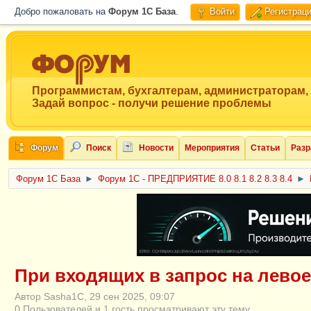
Добро пожаловать на
Форум 1C База
.
Войти
Регистрац
Программистам, бухгалтерам, администраторам,
Задай вопрос - получи решение проблемы
Форум
Поиск
Новости
Мероприятия
Статьи
Разр
Форум 1C База
►
Форум 1С - ПРЕДПРИЯТИЕ 8.0 8.1 8.2 8.3 8.4
►
ERID: CQH36pWzJqVJD4xVLsnhcU4hVPNjkBZe8KKxjJiYySyZAz
При входящих в запрос на левое
Автор Sasha1C, 29 сен 2025, 09:07
0 Пользователей и 1 гость просматривают эту тему.