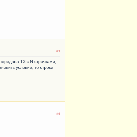
#3
 передана ТЗ с N строчками,
ановить условие, то строки
#4