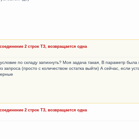
тки.Субконто2.ТипБСО.Ссылка"
;
 соединение 2 строк ТЗ, возвращается одна
о условие по складу запихнуть? Моя задача такая, В параметр была
 запроса (просто с количеством остатка выйти) А сейчас, если уст
верные
 соединение 2 строк ТЗ, возвращается одна