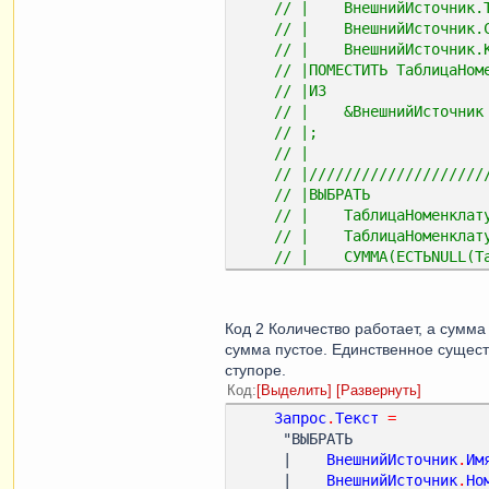
// |    ВнешнийИсточник.
// |    ВнешнийИсточник.
// |    ВнешнийИсточник.
// |ПОМЕСТИТЬ ТаблицаНом
// |ИЗ
// |    &ВнешнийИсточник
// |;
// |
// |////////////////////
// |ВЫБРАТЬ
// |    ТаблицаНоменклат
// |    ТаблицаНоменклат
// |    СУММА(ЕСТЬNULL(Т
// |    МАКСИМУМ(ЕСТЬNUL
// |    МАКСИМУМ(ЕСТЬNUL
// |    ТаблицаНоменклат
Код 2 Количество работает, а сумма 
// |    ТаблицаНоменклат
сумма пустое. Единственное существ
// |    ТаблицаНоменклат
ступоре.
// |    ХозрасчетныйОста
Код
Выделить
Развернуть
// |    ХозрасчетныйОста
Запрос
.
Текст
=
// |ИЗ
     "ВЫБРАТЬ

// |    ТаблицаНоменклат
     |    
ВнешнийИсточник
.
Им
// |        ЛЕВОЕ СОЕДИН
     |    
ВнешнийИсточник
.
Но
&ВидыСубконтоБСО) КАК Хозрас