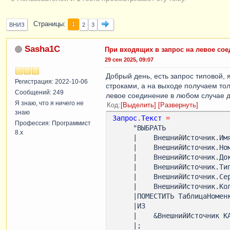
Страницы
1
ВНИЗ
2
3
Sasha1C
При входящих в запрос на левое сое
29 сен 2025, 09:07
Добрый день, есть запрос типовой, 
Регистрация: 2022-10-06
строками, а на выходе получаем тол
Сообщений: 249
левое соединение в любом случае д
Я знаю, что я ничего не
Код
Выделить
Развернуть
знаю
Запрос
.
Текст
=
Профессия: Программист
     "ВЫБРАТЬ

8.x
     |    ВнешнийИсточник.ИмяСписка КАК ИмяСписка,

     |    ВнешнийИсточник.Номенклатура КАК Номенклатура,

     |    ВнешнийИсточник.ДокументОприходования КАК ДокументОприходования,

     |    ВнешнийИсточник.ТипБСО КАК ТипБСО,

     |    ВнешнийИсточник.СерияБСО КАК СерияБСО,

     |    ВнешнийИсточник.Количество КАК Количество

     |ПОМЕСТИТЬ ТаблицаНоменклатуры

     |ИЗ

     |    &ВнешнийИсточник КАК ВнешнийИсточник

     |;
