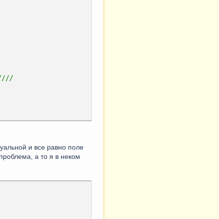
////
статок,
ествоОстаток,
туальной и все равно поле
проблема, а то я в неком
а,
т В (&СчетаУчетаБСО), 