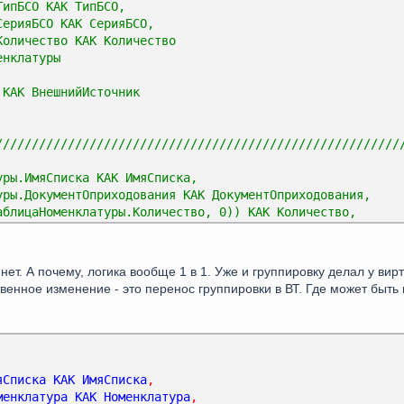
ТипБСО КАК ТипБСО,
СерияБСО КАК СерияБСО,
Количество КАК Количество
енклатуры
 КАК ВнешнийИсточник
////////////////////////////////////////////////////////
уры.ИмяСписка КАК ИмяСписка,
уры.ДокументОприходования КАК ДокументОприходования,
аблицаНоменклатуры.Количество, 0)) КАК Количество,
L(ХозрасчетныйОстатки.СуммаОстатокДт, 0)) КАК СтоимостьО
L(ХозрасчетныйОстатки.КоличествоОстатокДт, 0)) КАК Колич
уры.Номенклатура КАК Номенклатура,
нет. А почему, логика вообще 1 в 1. Уже и группировку делал у вир
уры.ТипБСО КАК ТипБСО,
енное изменение - это перенос группировки в ВТ. Где может быть 
уры.СерияБСО КАК СерияБСО,
тки.Субконто2.СерияБСО.Ссылка КАК Субконто2СерияБСОСсылк
тки.Субконто2.ТипБСО.Ссылка КАК Субконто2ТипБСОСсылка
уры КАК ТаблицаНоменклатуры
яСписка
КАК
ИмяСписка
,
ЕНИЕ РегистрБухгалтерии.Хозрасчетный.Остатки(&Период, Сче
менклатура
КАК
Номенклатура
,
четныйОстатки