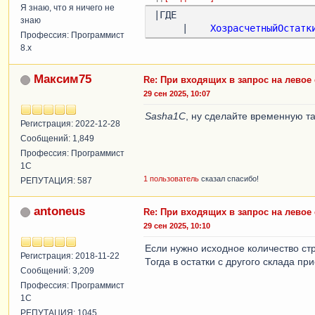
Я знаю, что я ничего не
|ГДЕ

знаю
     |    
ХозрасчетныйОстатк
Профессия: Программист
8.x
Максим75
Re: При входящих в запрос на левое
29 сен 2025, 10:07
Sasha1C
, ну сделайте временную та
Регистрация: 2022-12-28
Сообщений: 1,849
Профессия: Программист
1С
1 пользователь
сказал спасибо!
РЕПУТАЦИЯ: 587
antoneus
Re: При входящих в запрос на левое
29 сен 2025, 10:10
Если нужно исходное количество стр
Регистрация: 2018-11-22
Тогда в остатки с другого склада пр
Сообщений: 3,209
Профессия: Программист
1С
РЕПУТАЦИЯ: 1045