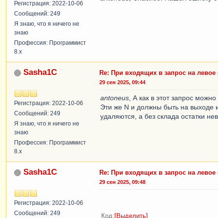
Регистрация: 2022-10-06
     |СГРУППИРОВАТЬ ПО

Сообщений: 249
     |    ТаблицаНоменклатуры.СерияБСО,

Я знаю, что я ничего не
     |    ТаблицаНоменклатуры.ДокументОприходования,

знаю
     |    ХозрасчетныйОстатки.Субконто2.СерияБСО.Ссылка,

Профессия: Программист
     |    ТаблицаНоменклатуры.ИмяСписка,

8.x
     |    ТаблицаНоменклатуры.ТипБСО,

     |    ТаблицаНоменклатуры.Номенклатура,

Sasha1C
     |    ХозрасчетныйОста
Re: При входящих в запрос на левое
29 сен 2025, 09:44
antoneus
, А как в этот запрос можн
Регистрация: 2022-10-06
Эти же N и должны быть на выходе из
Сообщений: 249
удаляются, а без склада остатки не
Я знаю, что я ничего не
знаю
Профессия: Программист
8.x
Sasha1C
Re: При входящих в запрос на левое
29 сен 2025, 09:48
Регистрация: 2022-10-06
Сообщений: 249
Код
Выделить