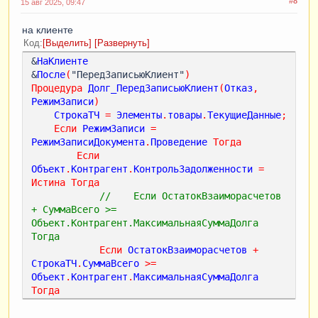
#8
15 авг 2025, 09:47
на клиенте
Код
Выделить
Развернуть
&
НаКлиенте
&
После
(
"ПередЗаписьюКлиент"
)
Процедура
Долг_ПередЗаписьюКлиент
(
Отказ
,
РежимЗаписи
)
СтрокаТЧ
=
Элементы
.
товары
.
ТекущиеДанные
;
Если
РежимЗаписи
=
РежимЗаписиДокумента
.
Проведение
Тогда
Если
Объект
.
Контрагент
.
КонтрольЗадолженности
=
Истина
Тогда
//    Если ОстатокВзаиморасчетов 
+ СуммаВсего >= 
Объект.Контрагент.МаксимальнаяСуммаДолга 
Тогда 
Если
ОстатокВзаиморасчетов
+
СтрокаТЧ
.
СуммаВсего
>
=
Объект
.
Контрагент
.
МаксимальнаяСуммаДолга
Тогда
Отказ
=
Истина
;
Сообщить
(
"Сумма документа 