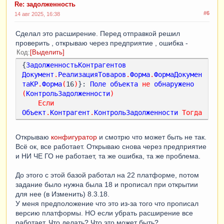
Re: задолженность
#6
14 авг 2025, 16:38
Сделал это расширение. Перед отправкой решил
проверить , открываю через предприятие , ошибка -
Код
Выделить
{
ЗадолженностьКонтрагентов
Документ
.
РеализацияТоваров
.
Форма
.
ФормаДокумен
таКР
.
Форма
(
16
)
}: 
Поле
объекта
не
обнаружено
(
КонтрольЗадолженности
)
Если
Объект
.
Контрагент
.
КонтрольЗадолженности
Тогда
Открываю
конфигуратор
и смотрю что может быть не так.
Всё ок, все работает. Открываю снова через предприятие
и НИ ЧЕ ГО не работает, та же ошибка, та же проблема.
До этого с этой базой работал на 22 платформе, потом
задание было нужна была 18 и прописал при открытии
для нее (в Изменить) 8.3.18.
У меня предположение что это из-за того что прописал
версию платформы. НО если убрать расширение все
работает. Что делать? Что это может быть?