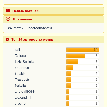
Новые вакансии
Кто онлайн
387 гостей, 0 пользователей
Топ 10 авторов за месяц
sali
14
Tatitutu
8
LizkaSosiska
5
antoneus
3
balakin
2
Tradesoft
2
fruitella
2
andtey99399
1
alexandr_ll
1
greeffon
1