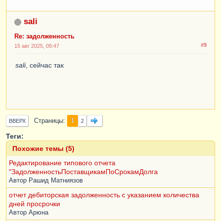
превышает сумму маскимальной задолженности. 
Проведение отменено"
);
sali
КонецЕсли
;
Re: задолженность
КонецЕсли
;
#9
Иначе
15 авг 2025, 09:47
Отказ
=
Ложь
;
sali
, сейчас так
КонецЕсли
;
КонецПроцедуры
Страницы
1
ВВЕРХ
2
Теги:
Похожие темы (5)
Редактирование типового отчета
"ЗадолженностьПоставщикамПоСрокамДолга
Автор
Рашид Матниязов
отчет дебиторская задолженность с указанием количества
дней просрочки
Автор
Арюна