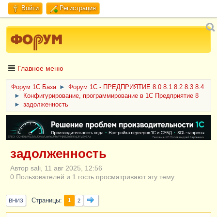
Войти
Регистрация
Главное меню
Форум 1C База
►
Форум 1С - ПРЕДПРИЯТИЕ 8.0 8.1 8.2 8.3 8.4
►
Конфигурирование, программирование в 1С Предприятие 8
►
задолженность
ERID: CQH36pWzJqVJD4xVLsnhcU4hVPNjkBZe8KKxjJiYySyZAz
задолженность
Автор sali, 11 авг 2025, 12:56
0 Пользователей и 1 гость просматривают эту тему.
Страницы
1
ВНИЗ
2