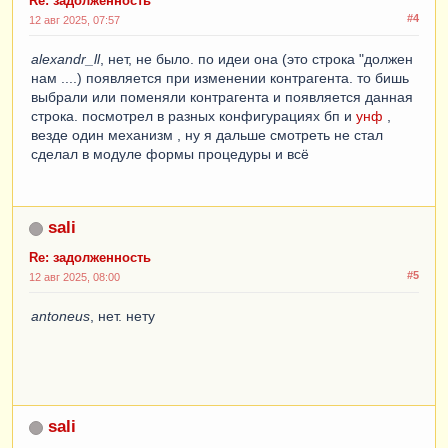
Re: задолженность
#4
12 авг 2025, 07:57
alexandr_ll
, нет, не было. по идеи она (это строка "должен
нам ....) появляется при изменении контрагента. то бишь
выбрали или поменяли контрагента и появляется данная
строка. посмотрел в разных конфигурациях бп и
унф
,
везде один механизм , ну я дальше смотреть не стал
сделал в модуле формы процедуры и всё
sali
Re: задолженность
#5
12 авг 2025, 08:00
antoneus
, нет. нету
sali