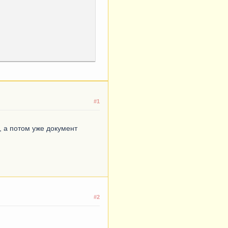
#1
, а потом уже документ
#2