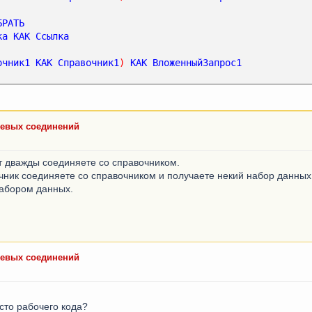
БРАТЬ
ка
КАК
Ссылка
очник1
КАК
Справочник1
)
КАК
ВложенныйЗапрос1
левых соединений
т дважды соединяете со справочником.
чник соединяете со справочником и получаете некий набор данных
набором данных.
левых соединений
сто рабочего кода?