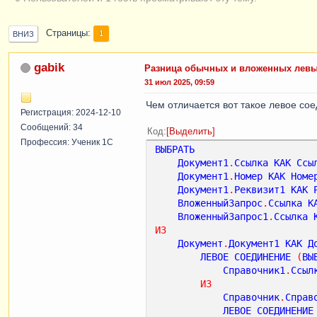
Страницы
1
ВНИЗ
gabik
Разница обычных и вложенных левы
31 июл 2025, 09:59
Чем отличается вот такое левое со
Регистрация: 2024-12-10
Сообщений: 34
Код
Выделить
Профессия: Ученик 1С
ВЫБРАТЬ
Документ1
.
Ссылка
КАК
Ссы
Документ1
.
Номер
КАК
Номе
Документ1
.
Реквизит1
КАК
ВложенныйЗапрос
.
Ссылка
К
ВложенныйЗапрос1
.
Ссылка
ИЗ
Документ
.
Документ1
КАК
Д
ЛЕВОЕ
СОЕДИНЕНИЕ
(
ВЫ
Справочник1
.
Ссыл
ИЗ
Справочник
.
Справ
ЛЕВОЕ
СОЕДИНЕНИЕ