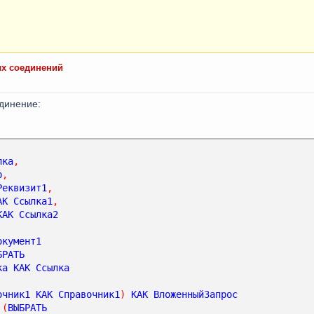
х соединений
единение:
лка
,
р
,
Реквизит1
,
АК
Ссылка1
,
КАК
Ссылка2
окумент1
БРАТЬ
ка
КАК
Ссылка
очник1
КАК
Справочник1
)
КАК
ВложенныйЗапрос
(
ВЫБРАТЬ