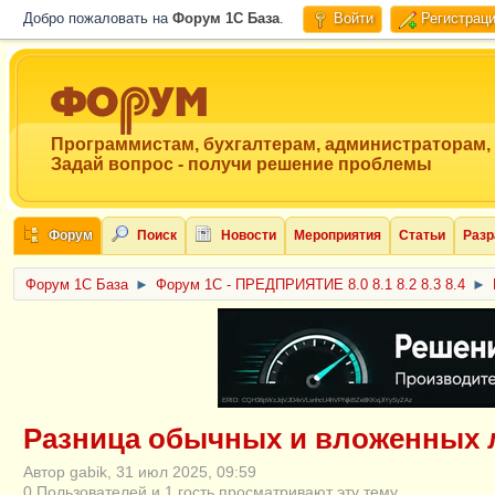
Добро пожаловать на
Форум 1C База
.
Войти
Регистрац
Программистам, бухгалтерам, администраторам,
Задай вопрос - получи решение проблемы
Форум
Поиск
Новости
Мероприятия
Статьи
Разр
Форум 1C База
►
Форум 1С - ПРЕДПРИЯТИЕ 8.0 8.1 8.2 8.3 8.4
►
ERID: CQH36pWzJqVJD4xVLsnhcU4hVPNjkBZe8KKxjJiYySyZAz
Разница обычных и вложенных 
Автор gabik, 31 июл 2025, 09:59
0 Пользователей и 1 гость просматривают эту тему.