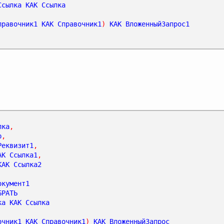
Ссылка
КАК
Ссылка
правочник1
КАК
Справочник1
)
КАК
ВложенныйЗапрос1
лка
,
р
,
Реквизит1
,
АК
Ссылка1
,
КАК
Ссылка2
окумент1
БРАТЬ
ка
КАК
Ссылка
очник1
КАК
Справочник1
)
КАК
ВложенныйЗапрос