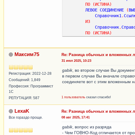
ПО
(
ИСТИНА
)
ЛЕВОЕ
СОЕДИНЕНИЕ
(
ВЫ
Справочник1
.
Ссыл
ИЗ
Справочник
.
Справ
ПО
(
ИСТИНА
)
Максим75
Re: Разница обычных и вложенных 
31 июл 2025, 10:23
gabik
, во втором случае Вы докумен
Регистрация: 2022-12-28
в первом случае Вы вначале справо
Сообщений: 1,849
соединяете вот с этим вложенным 
Профессия: Программист
1С
1 пользователь
сказал спасибо!
РЕПУТАЦИЯ: 587
LexaK
Re: Разница обычных и вложенных 
Все гораздо проще.
08 авг 2025, 17:41
gabik
, вопрос из разряда
- Чем ГОВНО-Код отличается от про