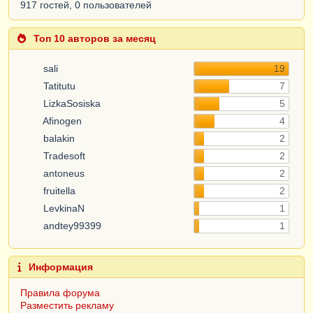
917 гостей, 0 пользователей
Топ 10 авторов за месяц
sali
19
Tatitutu
7
LizkaSosiska
5
Afinogen
4
balakin
2
Tradesoft
2
antoneus
2
fruitella
2
LevkinaN
1
andtey99399
1
Информация
Правила форума
Разместить рекламу