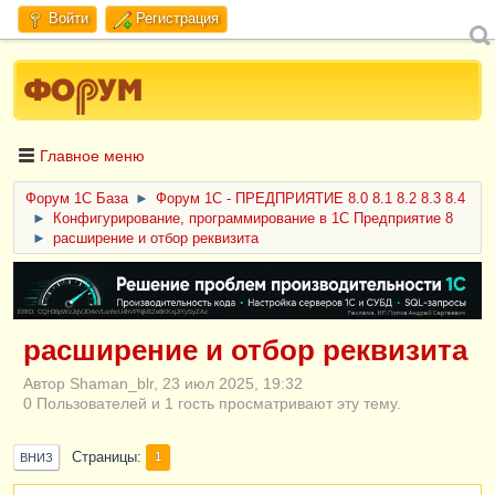
Войти
Регистрация
Главное меню
Форум 1C База
►
Форум 1С - ПРЕДПРИЯТИЕ 8.0 8.1 8.2 8.3 8.4
►
Конфигурирование, программирование в 1С Предприятие 8
►
расширение и отбор реквизита
ERID: CQH36pWzJqVJD4xVLsnhcU4hVPNjkBZe8KKxjJiYySyZAz
расширение и отбор реквизита
Автор Shaman_blr, 23 июл 2025, 19:32
0 Пользователей и 1 гость просматривают эту тему.
Страницы
1
ВНИЗ