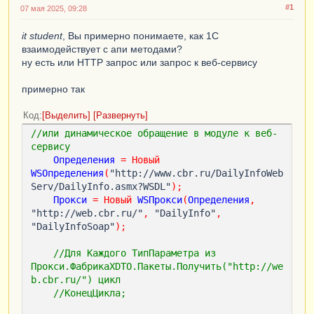
#1
07 мая 2025, 09:28
it student
, Вы примерно понимаете, как 1С
взаимодействует с апи методами?
ну есть или HTTP запрос или запрос к веб-сервису
примерно так
Код
Выделить
Развернуть
//или динамическое обращение в модуле к веб-
сервису
Определения
=
Новый
WSОпределения
(
"http://www.cbr.ru/DailyInfoWeb
Serv/DailyInfo.asmx?WSDL"
);
Прокси
=
Новый
WSПрокси
(
Определения
,
"http://web.cbr.ru/"
,
 "DailyInfo"
,
"DailyInfoSoap"
);
//Для Каждого ТипПараметра из 
Прокси.ФабрикаXDTO.Пакеты.Получить("http://we
b.cbr.ru/") цикл
//КонецЦикла;