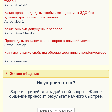
товары
eData
.
ValuteCursOnDate
Цикл
Автор
Novi4ek1c
НоваяСтрокаТЗ
=
Какие права надо дать, чтобы иметь доступ к ЭДО без
ТаблицаКурсовВалют
.
Добавить
();
администраторских полномочий
НоваяСтрокаТЗ
.
НазваниеВалюты
=
Автор
aleon1
Элемент
.
Vname
;
НоваяСтрокаТЗ
.
Номинал
=
Какие ошибки допущены в запросе
Элемент
.
Vnom
;
Автор
Dima Chadilov
НоваяСтрокаТЗ
.
ЦифровойКодВалюты
=
Проследить на каком этапе запрос в текущий момент
Элемент
.
Vcode
;
Автор
SanSay
НоваяСтрокаТЗ
.
СимвольныйКодВалюты
=
Элемент
.
VChCode
;
Как узнать какие свойства объекта доступны в конфигураторе
НоваяСтрокаТЗ
.
КурсВалюты
=
?
Элемент
.
Vcurs
;
Автор
onesuser
КонецЦикла
;
Живое общение
Не устроил ответ?
Зарегистрируйся и задай свой вопрос. Живое
общение приносит результат намного быстрее.
ЗАРЕГИСТРИРОВАТЬСЯ