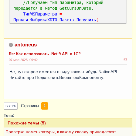
//Получаем тип параметра, который 
передается в метод GetCursOnDate.
ТипWSПараметра
=
Прокси
.
ФабрикаXDTO
.
Пакеты
.
Получить
(
"http://web.cbr.ru/"
).
Получить
(
"GetCursOnDate
"
);
//Создаем параметр на основе типа и 
antoneus
заполняем значение параметра On_Date.
Re: Как исползовать .Net 9 API в 1С?
WSПараметр
=
#2
Прокси
.
ФабрикаXDTO
.
Создать
(
ТипWSПараметра
);
07 мая 2025, 09:42
WSПараметр
.
On_Date
=
фДатаЗагрузки
;
Не, тут скорее имеется в виду какая-нибудь NativeAPI.
Читайте про ПодключитьВнешнююКомпоненту.
//Вызываем метод веб-сервиса, записываем 
результат в переменную КурсыВалют.
КурсыВалют
=
Прокси
.
GetCursOnDate
(
WSПараметр
);
Страницы
//Перебираем таблицу ValuteCursOnDate, 
1
ВВЕРХ
каждое значение таблицы
Теги:
// добавляем в таблицу на форме (колонки 
Похожие темы (5)
заполняем соответствующими значениями).
Для
Каждого
Элемент
Из
Проверка номенклатуры, к какому складу принадлежат
КурсыВалют
.
GetCursOnDateResult
.
diffgram
.
Valut