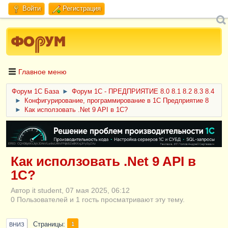
Войти
Регистрация
Главное меню
Форум 1C База
►
Форум 1С - ПРЕДПРИЯТИЕ 8.0 8.1 8.2 8.3 8.4
►
Конфигурирование, программирование в 1С Предприятие 8
►
Как исползовать .Net 9 API в 1С?
ERID: CQH36pWzJqVJD4xVLsnhcU4hVPNjkBZe8KKxjJiYySyZAz
Как исползовать .Net 9 API в
1С?
Автор it student, 07 мая 2025, 06:12
0 Пользователей и 1 гость просматривают эту тему.
Страницы
1
ВНИЗ