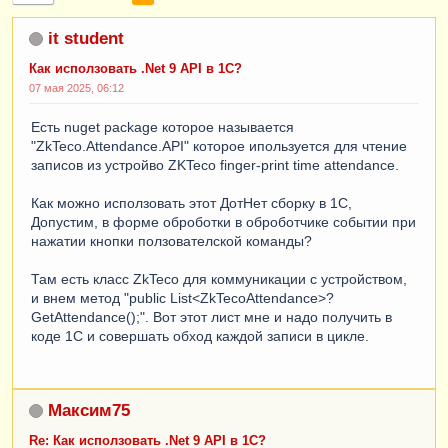
it student
Как исползовать .Net 9 API в 1С?
07 мая 2025, 06:12
Есть nuget package которое называется
"ZkTeco.Attendance.API" которое ипользуется для чтение
записов из устройво ZKTeco finger-print time attendance.
Как можно исползовать этот ДотНет сборку в 1С,
Допустим, в форме оброботки в оброботчике событии при
нажатии кнопки ползователской команды?
Там есть класс ZkTeco для коммуникации с устройством,
и внем метод "public List<ZkTecoAttendance>?
GetAttendance();". Вот этот лист мне и надо получить в
коде 1С и совершать обход каждой записи в цикле.
Максим75
Re: Как исползовать .Net 9 API в 1С?