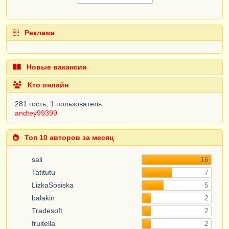
Реклама
Новые вакансии
Кто онлайн
281 гость, 1 пользователь
andtey99399
Топ 10 авторов за месяц
sali
16
Tatitutu
7
LizkaSosiska
5
balakin
2
Tradesoft
2
fruitella
2