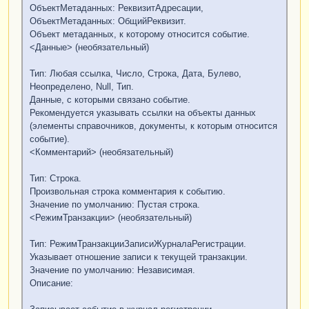
ОбъектМетаданных: РеквизитАдресации,
ОбъектМетаданных: ОбщийРеквизит.
Объект метаданных, к которому относится событие.
<Данные> (необязательный)
Тип: Любая ссылка, Число, Строка, Дата, Булево,
Неопределено, Null, Тип.
Данные, с которыми связано событие.
Рекомендуется указывать ссылки на объекты данных
(элементы справочников, документы, к которым относится
событие).
<Комментарий> (необязательный)
Тип: Строка.
Произвольная строка комментария к событию.
Значение по умолчанию: Пустая строка.
<РежимТранзакции> (необязательный)
Тип: РежимТранзакцииЗаписиЖурналаРегистрации.
Указывает отношение записи к текущей транзакции.
Значение по умолчанию: Независимая.
Описание: