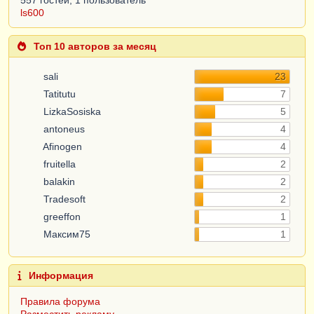
ls600
Топ 10 авторов за месяц
sali
23
Tatitutu
7
LizkaSosiska
5
antoneus
4
Afinogen
4
fruitella
2
balakin
2
Tradesoft
2
greeffon
1
Максим75
1
Информация
Правила форума
Разместить рекламу