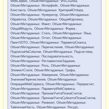
WebСервис, ОбъектМетаданных: WSСсылка,
ОбъектМетаданных: Интерфейс, ОбъектМетаданных:
Константа, ОбъектМетаданных: КритерийОтбора,
ОбъектМетаданных: Нумератор, ОбъектМетаданных:
Обработка, ОбъектМетаданных: ОбщаяКартинка,
ОбъектМетаданных: Макет, ОбъектМетаданных:
ОбщийМодуль, ОбъектМетаданных: Форма ,
ОбъектМетаданных: Стиль, ОбъектМетаданных: Язык,
ОбъектМетаданных: Отчет, ОбъектМетаданных:
ПакетXDTO, ОбъектМетаданных: ПараметрСеанса,
ОбъектМетаданных: Перечисление, ОбъектМетаданных:
ПодпискаНаСобытие, ОбъектМетаданных: Подсистема,
ОбъектМетаданных: Последовательность,
ОбъектМетаданных: РегламентноеЗадание,
ОбъектМетаданных: Роль, ОбъектМетаданных:
ЭлементСтиля, ОбъектМетаданных: Графа,
ОбъектМетаданных: Измерение, ОбъектМетаданных:
ЗначениеПеречисления, ОбъектМетаданных:
ОперацияWebСервиса, ОбъектМетаданных: Перерасчет,
ОбъектМетаданных: ПараметрWebСервиса,
ОбъектМетаданных: ПризнакУчетаПланаСчетов,
ОбъектМетаданных: ПризнакУчетаСубконтоПланаСчетов,
ОбъектМетаданных: Реквизит, ОбъектМетаданных:
ТабличнаяЧасть, ОбъектМетаданных: Ресурс,