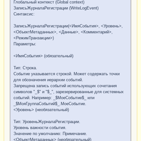
Глобальный контекст (Global context)
ЗаписьЖурналаРегистрации (WriteLogEvent)
Синтаксис:
ЗаписьЖурналаРегистрации(<ИмяСобытия>, <Уровень>,
<ОбъектМетаданных>, <Данные>, <Комментарий>,
<РежимТранзакции>)
Параметры:
<ИмяСобытия> (обязательный)
Тип: Строка.
Событие указывается строкой. Может содержать точки
для обозначения иерархии событий.
Запрещена запись событий использующих сочетания
символов "_$" и "$_", зарезервированные для системных
событий. Например: _$МоеСобытие$_ или
_$МояГруппаСобытий$_.МоеСобытие.
<Уровень> (необязательный)
Тип: УровеньЖурналаРегистрации.
Уровень важности события.
Значение по умолчанию: Примечание.
<ОбъектМетаданных> (необязательный)