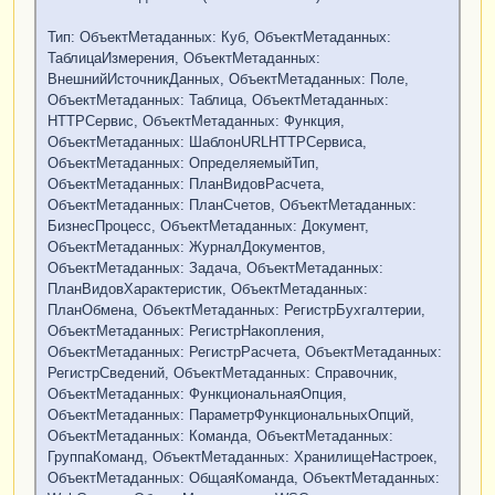
Тип: ОбъектМетаданных: Куб, ОбъектМетаданных:
ТаблицаИзмерения, ОбъектМетаданных:
ВнешнийИсточникДанных, ОбъектМетаданных: Поле,
ОбъектМетаданных: Таблица, ОбъектМетаданных:
HTTPСервис, ОбъектМетаданных: Функция,
ОбъектМетаданных: ШаблонURLHTTPСервиса,
ОбъектМетаданных: ОпределяемыйТип,
ОбъектМетаданных: ПланВидовРасчета,
ОбъектМетаданных: ПланСчетов, ОбъектМетаданных:
БизнесПроцесс, ОбъектМетаданных: Документ,
ОбъектМетаданных: ЖурналДокументов,
ОбъектМетаданных: Задача, ОбъектМетаданных:
ПланВидовХарактеристик, ОбъектМетаданных:
ПланОбмена, ОбъектМетаданных: РегистрБухгалтерии,
ОбъектМетаданных: РегистрНакопления,
ОбъектМетаданных: РегистрРасчета, ОбъектМетаданных:
РегистрСведений, ОбъектМетаданных: Справочник,
ОбъектМетаданных: ФункциональнаяОпция,
ОбъектМетаданных: ПараметрФункциональныхОпций,
ОбъектМетаданных: Команда, ОбъектМетаданных:
ГруппаКоманд, ОбъектМетаданных: ХранилищеНастроек,
ОбъектМетаданных: ОбщаяКоманда, ОбъектМетаданных: