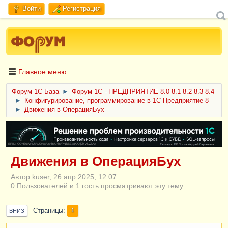
Войти
Регистрация
Главное меню
Форум 1C База
►
Форум 1С - ПРЕДПРИЯТИЕ 8.0 8.1 8.2 8.3 8.4
►
Конфигурирование, программирование в 1С Предприятие 8
►
Движения в ОперацияБух
ERID: CQH36pWzJqVJD4xVLsnhcU4hVPNjkBZe8KKxjJiYySyZAz
Движения в ОперацияБух
Автор kuser, 26 апр 2025, 12:07
0 Пользователей и 1 гость просматривают эту тему.
Страницы
1
ВНИЗ