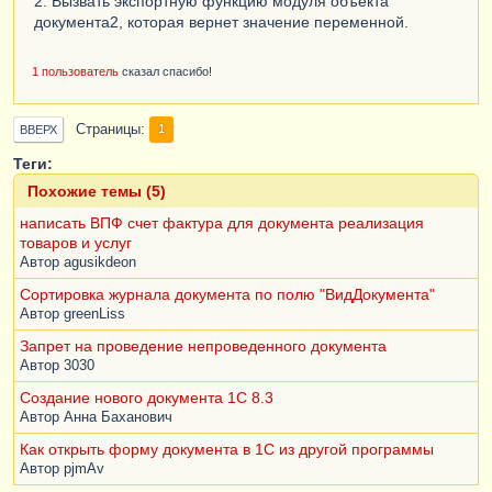
2. Вызвать экспортную функцию модуля объекта
документа2, которая вернет значение переменной.
1 пользователь
сказал спасибо!
Страницы
1
ВВЕРХ
Теги:
Похожие темы (5)
написать ВПФ счет фактура для документа реализация
товаров и услуг
Автор
agusikdeon
Сортировка журнала документа по полю "ВидДокумента"
Автор
greenLiss
Запрет на проведение непроведенного документа
Автор
3030
Создание нового документа 1С 8.3
Автор
Анна Баханович
Как открыть форму документа в 1С из другой программы
Автор
pjmAv