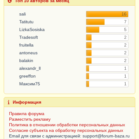
Топ 10 авторов за месяц
sali
16
Tatitutu
7
LizkaSosiska
5
Tradesoft
2
fruitella
2
antoneus
2
balakin
2
alexandr_ll
1
greeffon
1
Максим75
1
Информация
Правила форума
Разместить рекламу
Политика в отношении обработки персональных данных
Согласие субъекта на обработку персональных данных
Email для связи с администрацией: