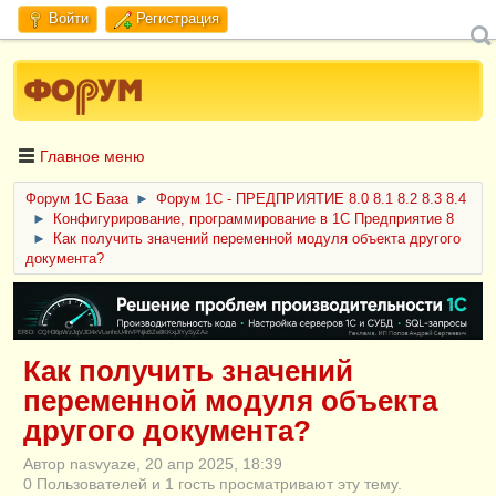
Войти
Регистрация
Главное меню
Форум 1C База
►
Форум 1С - ПРЕДПРИЯТИЕ 8.0 8.1 8.2 8.3 8.4
►
Конфигурирование, программирование в 1С Предприятие 8
►
Как получить значений переменной модуля объекта другого
документа?
ERID: CQH36pWzJqVJD4xVLsnhcU4hVPNjkBZe8KKxjJiYySyZAz
Как получить значений
переменной модуля объекта
другого документа?
Автор nasvyaze, 20 апр 2025, 18:39
0 Пользователей и 1 гость просматривают эту тему.