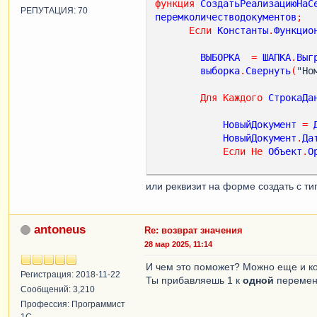
функция
СоздатьРеализациюНаС
РЕПУТАЦИЯ: 70
перемколичестводокументов
;
Если
Константы
.
Функцио
ВЫБОРКА
=
ШАПКА
.
Выг
выборка
.
Свернуть
(
"Но
Для
Каждого
СтрокаДа
НовыйДокумент
=
НовыйДокумент
.
Да
Если
Не
Объект
.
О
или реквизит на форме создать с т
antoneus
Re: возврат значения
28 мар 2025, 11:14
И чем это поможет? Можно еще и кон
Регистрация: 2018-11-22
Ты прибавляешь 1 к
одной
переменн
Сообщений: 3,210
Профессия: Программист
1С