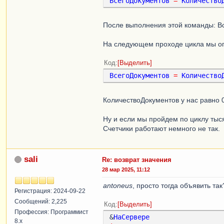
ВсегоДокументов
=
Количество
После выполнения этой команды: Вс
На следующем проходе цикла мы оп
Код
Выделить
ВсегоДокументов
=
Количество
КоличествоДокументов у нас равно 0,
Ну и если мы пройдем по циклу тыся
Счетчики работают немного не так.
sali
Re: возврат значения
28 мар 2025, 11:12
antoneus
, просто тогда объявить так
Регистрация: 2024-09-22
Сообщений: 2,225
Код
Выделить
Профессия: Программист
&
НаСервере
8.x