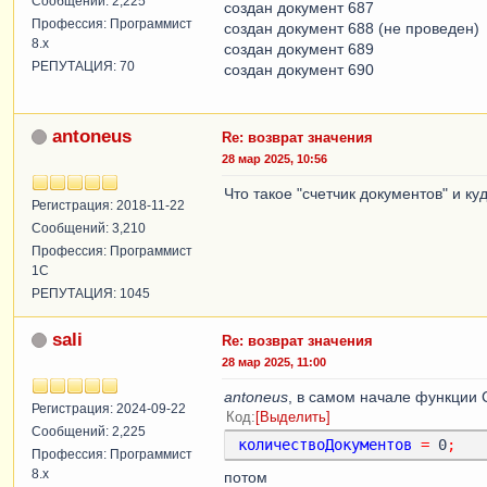
Сообщений: 2,225
создан документ 687
КонецЕсли
;
Профессия: Программист
создан документ 688 (не проведен)
НовыйДокумент
.
Ка
8.x
создан документ 689
СтрокаДанных
.
НомерМагазина
);
РЕПУТАЦИЯ: 70
создан документ 690
НовыйДокумент
.
Сч
НовыйДокумент
.
Сч
НовыйДокумент
.
Ва
antoneus
Re: возврат значения
НовыйДокумент
.
Ав
28 мар 2025, 10:56
ПроверитьЗаписьН
Что такое "счетчик документов" и ку
ЗаполнитьДанныеШ
Регистрация: 2018-11-22
Сообщений: 3,210
СтрокиТЧ
=
Объек
Профессия: Программист
НомерСмены"
,
СтрокаДанных
.
Но
1С
Для
каждого
Стро
РЕПУТАЦИЯ: 1045
Если
СтрокаТ
Справочники
.
Номенклатура
.
Най
sali
Re: возврат значения
Если
Стр
28 мар 2025, 11:00
Стро
Новы
antoneus
, в самом начале функции
Регистрация: 2024-09-22
Запо
Код
Выделить
Сообщений: 2,225
Доба
количествоДокументов
=
 0
;
Полу
Профессия: Программист
Иначе
8.x
потом