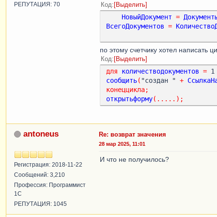
Стро
РЕПУТАЦИЯ: 70
Код
Выделить
Запо
НовыйДокумент
=
Документ
Стро
ВсегоДокументов
=
Количество
Доба
КонецЕсл
Если
Стр
по этому счетчику хотел написать 
Стро
Код
Выделить
Стро
для
количестводокументов
=
 1
Стро
сообщить
(
"создан " 
+
СсылкаН
Конецесл
конеццикла
;
открытьформу
(.....);
ИначеЕсли
Ст
Справочники
.
Номенклатура
.
Най
Если
Стр
Стро
antoneus
Re: возврат значения
Новы
28 мар 2025, 11:01
Доба
И что не получилось?
Полу
Регистрация: 2018-11-22
Иначе
Сообщений: 3,210
Стро
Профессия: Программист
Доба
1С
Полу
РЕПУТАЦИЯ: 1045
КонецЕсл
Если
Стр