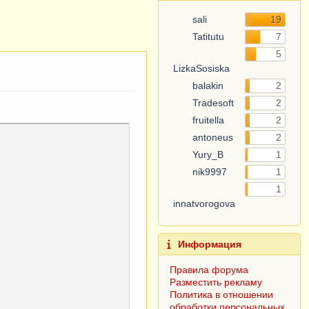
sali
19
Tatitutu
7
5
LizkaSosiska
balakin
2
Tradesoft
2
fruitella
2
antoneus
2
Yury_B
1
nik9997
1
1
innatvorogova
Информация
Правила форума
Разместить рекламу
Политика в отношении
обработки персональных