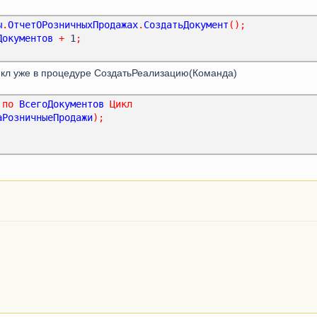
ка
=
НовыйДокумент
.
Возвраты
.
Добавить
();
лнитьСчетаУчета
(
Строка
);
ы
.
ОтчетОРозничныхПродажах
.
СоздатьДокумент
();
ка
.
НомерФискальногоЧека
=
СтрокаТЧ
.
ФиксНомер
;
Документов
+
 1
;
витьпозициюНоменклатуры
(
Строка
,
СтрокаТЧ
);
и
;
окаТЧ
.
ОплатаБезналом
=
Истина
Тогда
цикл уже в процедуре СоздатьРеализацию(Команда)
ка
=
НовыйДокумент
.
Оплата
.
Добавить
();
ка
.
СуммаОплаты
=
СтрокаТЧ
.
Сумма
;
 
по
ВсегоДокументов
Цикл
ка
.
ВидОплаты
=
СтрокаТЧ
.
ВидОплаты
;
аРозничныеПродажи
);
и
;
рокаТЧ
.
номенклатура
.
Родитель
=
тиПоНаименованию
(
"Услуги"
)
Тогда
окаТЧ
.
ЭтоВозврат
=
Ложь
Тогда
ка
=
НовыйДокумент
.
Услуги
.
Добавить
();
йДокумент
.
НомерСмены
=
строкатч
.
номерсмены
;
витьпозициюНоменклатуры
(
Строка
,
СтрокаТЧ
);
читьВидДеятельности
(
НовыйДокумент
,
Строка
);
ка
=
НовыйДокумент
.
ВозвратУслуг
.
Добавить
();
витьпозициюНоменклатуры
(
Строка
,
СтрокаТЧ
);
читьВидДеятельности
(
НовыйДокумент
,
Строка
);
и
;
окаТЧ
.
ОплатаБезналом
=
Истина
Тогда