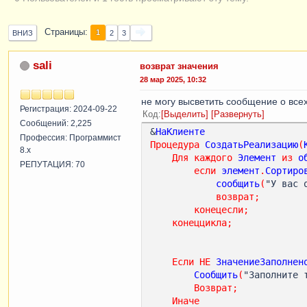
Страницы
1
ВНИЗ
2
3
sali
возврат значения
28 мар 2025, 10:32
не могу высветить сообщение о все
Регистрация: 2024-09-22
Код
Выделить
Развернуть
Сообщений: 2,225
&
НаКлиенте
Профессия: Программист
Процедура
СоздатьРеализацию
(
8.x
Для
каждого
Элемент
из
о
РЕПУТАЦИЯ: 70
если
элемент
.
Сортиро
сообщить
(
"У вас 
возврат
;
конецесли
;
конеццикла
;
Если
НЕ
ЗначениеЗаполнен
Сообщить
(
"Заполните 
Возврат
;
Иначе