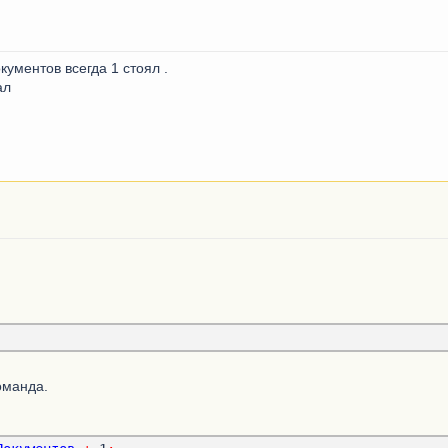
ка
=
НовыйДокумент
.
Оплата
.
Добавить
();
ка
.
СуммаОплаты
=
СтрокаТЧ
.
Сумма
;
ка
.
ВидОплаты
=
СтрокаТЧ
.
ВидОплаты
;
кументов всегда 1 стоял .
и
;
ал
т
.
Записать
(
РежимЗаписиДокумента
.
Запись
);
 " 
+
новыйдокумент
);
параметры учета - розничные продажи"
);
ылка
;
оманда.