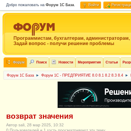
Добро пожаловать на
Форум 1C База
.
Войти
Регистрац
Программистам, бухгалтерам, администраторам,
Задай вопрос - получи решение проблемы
Форум
Поиск
Новости
Мероприятия
Статьи
Разр
Форум 1C База
►
Форум 1С - ПРЕДПРИЯТИЕ 8.0 8.1 8.2 8.3 8.4
►
ERID: CQH36pWzJqVJD4xVLsnhcU4hVPNjkBZe8KKxjJiYySyZAz
возврат значения
Автор sali, 28 мар 2025, 10:32
0 Пользователей и 1 гость просматривают эту тему.