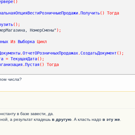
ервере
()
нальнаяОпцияВестиРозничныеПродажи
.
Получить
()
Тогда
рузить
();
мерМагазина, НомерСмены"
);
нных
Из
Выборка
Цикл
Документы
.
ОтчетОРозничныхПродажах
.
СоздатьДокумент
();
та
=
ТекущаяДата
();
рганизация
.
Пустая
()
Тогда
ипом числа?
станту в базе завести, да.
ой, а результат кладешь
в другую
. А класть надо
в эту же
.