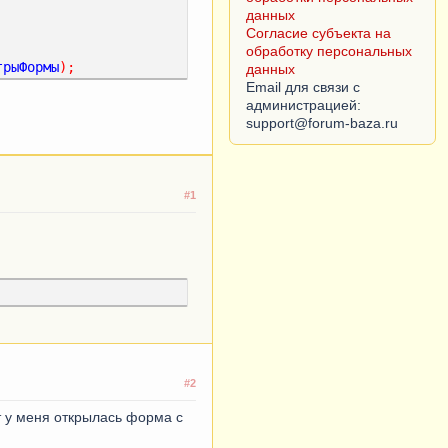
данных
Согласие субъекта на
обработку персональных
трыФормы
);
данных
Email для связи с
администрацией:
#1
#2
нт у меня открылась форма с
лчанию
();