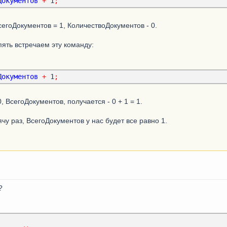
Документов
+
 1
;
егоДокументов = 1, КоличествоДокументов - 0.
ять встречаем эту команду:
Документов
+
 1
;
 ВсегоДокументов, получается - 0 + 1 = 1.
чу раз, ВсегоДокументов у нас будет все равно 1.
?