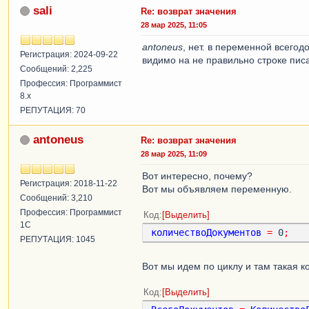
sali
Стро
Re: возврат значения
Стро
28 мар 2025, 11:05
Стро
antoneus
, нет. в переменной всегодо
Конецесл
Регистрация: 2024-09-22
видимо на не правильно строке пис
КонецЕсли
;
Сообщений: 2,225
НовыйДокумен
Профессия: Программист
Конеццикла
;
8.x
сообщить
(
"Создан
РЕПУТАЦИЯ: 70
конеццикла
;
Иначе
antoneus
Re: возврат значения
Сообщить
(
"Настройте 
КонецЕсли
;
28 мар 2025, 11:09
Вот интересно, почему?
Возврат
НовыйДокумент
.
Сс
Регистрация: 2018-11-22
Вот мы объявляем переменную.
Сообщений: 3,210
КонецФункции
Профессия: Программист
Код
Выделить
1С
количествоДокументов
=
 0
;
РЕПУТАЦИЯ: 1045
Вот мы идем по циклу и там такая к
Код
Выделить