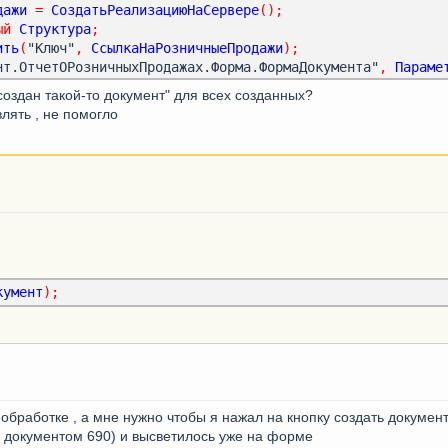
дажи
=
СоздатьРеализациюНаСервере
();
ый
Структура
;
ить
(
"Ключ"
,
СсылкаНаРозничныеПродажи
);
нт.ОтчетОРозничныхПродажах.Форма.ФормаДокумента"
,
Параме
 + СсылкаНаРозничныеПродажи.СообщениеДокумента);
создан такой-то документ" для всех созданных?
лять , не помогло
ервере
()
льнаяОпцияВестиРозничныеПродажи
.
Получить
()
Тогда
рузить
();
мерМагазина, НомерСмены"
);
кумент
);
нных
Из
Выборка
Цикл
Документы
.
ОтчетОРозничныхПродажах
.
СоздатьДокумент
();
та
=
ТекущаяДата
();
рганизация
.
Пустая
()
Тогда
т
.
Организация
=
Объект
.
Организация
;
 обработке , а мне нужно чтобы я нажал на кнопку создать докуме
 документом 690) и высветилось уже на форме
т
.
Организация
=
Справочники
.
Организации
.
ОрганизацияПоУмо