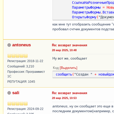
СсылкаНаРозничныеПро
ПараметрыФормы
=
Нов
ПараметрыФормы
.
Встав
ОткрытьФорму
(
"Докуме
//    Сообщить("Создан "
как мне тут отобразить сообщение "
конецесли
;
пробовал счтчик документов подстав
КонецПроцедуры
&
НаСервере
antoneus
Re: возврат значения
функция
СоздатьРеализациюНаС
28 мар 2025, 10:48
Если
Константы
.
Функциона
Ну вот же, сообщает
Регистрация: 2018-11-22
ВЫБОРКА
=
ШАПКА
.
Выг
Сообщений: 3,210
Код
Выделить
выборка
.
Свернуть
(
"Но
Профессия: Программист
сообщить
(
"Создан " 
+
новыйдо
1С
Для
Каждого
СтрокаДа
РЕПУТАЦИЯ: 1045
НовыйДокумент
=
sali
Re: возврат значения
НовыйДокумент
.
Да
28 мар 2025, 10:53
Если
Не
Объект
.
О
НовыйДокумен
antoneus
, ну он сообщает это еще в
Иначе
Регистрация: 2024-09-22
последним документом(например, с
НовыйДокумен