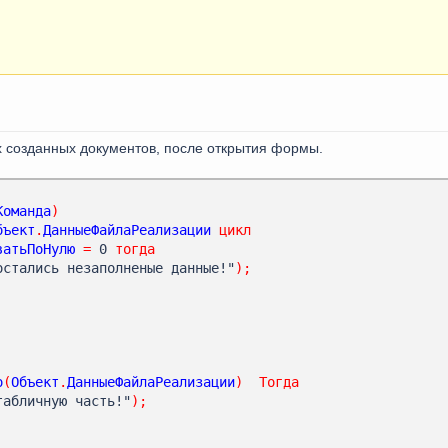
х созданных документов, после открытия формы.
Команда
)
бъект
.
ДанныеФайлаРеализации
цикл
ватьПоНулю
=
 0 
тогда
остались незаполненые данные!"
);
о
(
Объект
.
ДанныеФайлаРеализации
)
Тогда
табличную часть!"
);