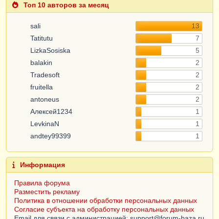
Топ 10 авторов за месяц
sali
13
Tatitutu
7
LizkaSosiska
5
balakin
2
Tradesoft
2
fruitella
2
antoneus
2
Алексей1234
1
LevkinaN
1
andtey99399
1
Информация
Правила форума
Разместить рекламу
Политика в отношении обработки персональных данных
Согласие субъекта на обработку персональных данных
Email для связи с администрацией: