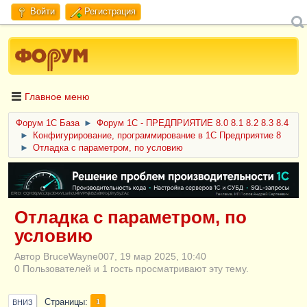
Войти
Регистрация
Главное меню
Форум 1C База
►
Форум 1С - ПРЕДПРИЯТИЕ 8.0 8.1 8.2 8.3 8.4
►
Конфигурирование, программирование в 1С Предприятие 8
►
Отладка с параметром, по условию
ERID: CQH36pWzJqVJD4xVLsnhcU4hVPNjkBZe8KKxjJiYySyZAz
Отладка с параметром, по
условию
Автор BruceWayne007, 19 мар 2025, 10:40
0 Пользователей и 1 гость просматривают эту тему.
Страницы
1
ВНИЗ