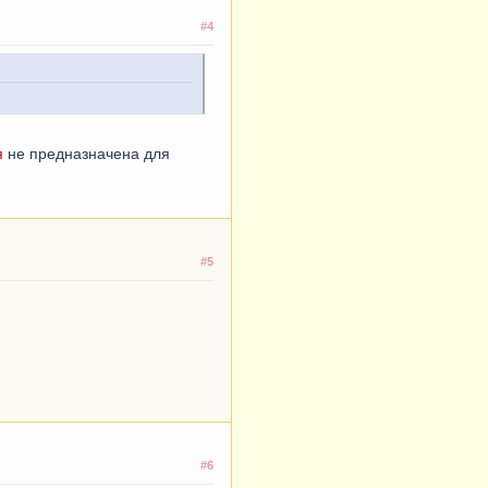
#4
я
не предназначена для
#5
#6