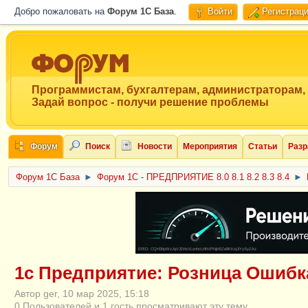
Добро пожаловать на
Форум 1C База
.
Войти
Регистрац
Программистам, бухгалтерам, администраторам,
Задай вопрос - получи решение проблемы
Форум
Поиск
Новости
Мероприятия
Статьи
Разр
Форум 1C База
►
Форум 1С - ПРЕДПРИЯТИЕ 8.0 8.1 8.2 8.3 8.4
►
ERID: CQH36pWzJqVJD4xVLsnhcU4hVPNjkBZe8KKxjJiYySyZAz
1с Предприятие: Розница Ошибк
Автор ger, 10 мар 2025, 15:18
0 Пользователей и 1 гость просматривают эту тему.