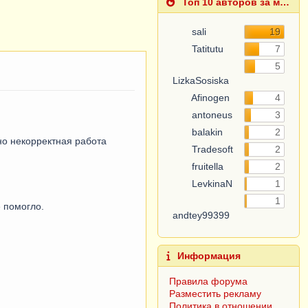
Топ 10 авторов за месяц
sali
19
Tatitutu
7
5
LizkaSosiska
Afinogen
4
antoneus
3
balakin
2
но некорректная работа
Tradesoft
2
fruitella
2
LevkinaN
1
1
 помогло.
andtey99399
Информация
Правила форума
Разместить рекламу
Политика в отношении