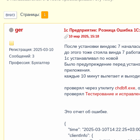
Страницы
1
ВНИЗ
ger
1с Предприятие: Розница Ошибка 1С
10 мар 2025, 15:18
После установки виндовс 7 началас
Регистрация: 2025-03-10
до этого тоже стояла винда 7 работ
Сообщений: 3
1с устанавливал по новой
Профессия: Бухгалтер
Было предупреждение перед установ
приложения.
каждые 10 минут вылетает и выходи
проверял через утилиту
chdbfl.exe
, 
проверял
Тестирование и исправле
Это отчет об ошибке.
{
"time": "2025-03-10T14:22:25+03:00
"clientInfo": {