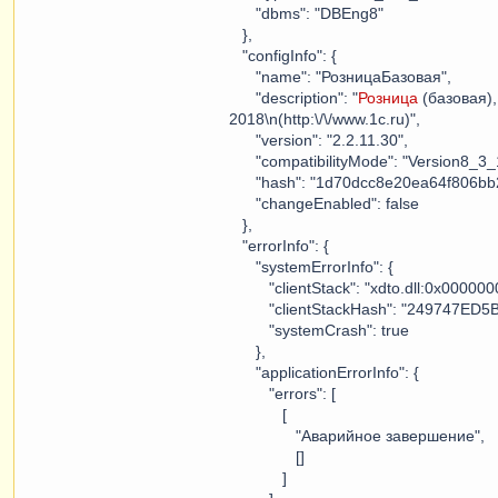
"dbms": "DBEng8"
},
"configInfo": {
"name": "РозницаБазовая",
"description": "
Розница
(базовая), 
2018\n(http:\/\/www.1c.ru)",
"version": "2.2.11.30",
"compatibilityMode": "Version8_3_
"hash": "1d70dcc8e20ea64f806bb2
"changeEnabled": false
},
"errorInfo": {
"systemErrorInfo": {
"clientStack": "xdto.dll:0x00000
"clientStackHash": "249747ED5
"systemCrash": true
},
"applicationErrorInfo": {
"errors": [
[
"Аварийное завершение",
[]
]