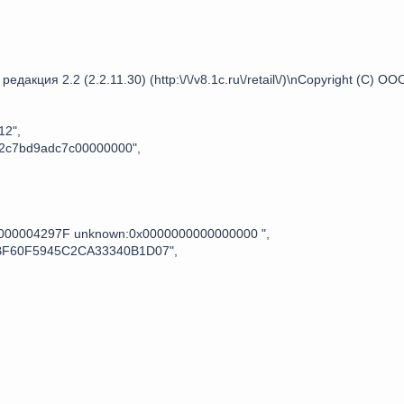
редакция 2.2 (2.2.11.30) (http:\/\/v8.1c.ru\/retail\/)\nCopyright (С) О
12",
c7bd9adc7c00000000",
0000004297F unknown:0x0000000000000000 ",
BF60F5945C2CA33340B1D07",