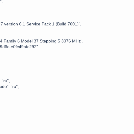
",
ersion 6.1 Service Pack 1 (Build 7601)",
 Family 6 Model 37 Stepping 5 3076 MHz",
9d6c-e0fc49afc292"
"ru",
e": "ru",