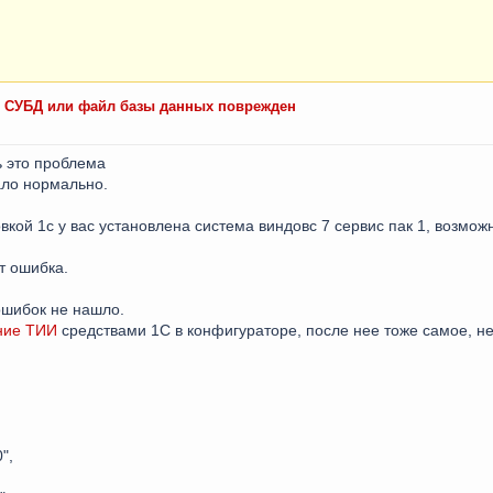
: СУБД или файл базы данных поврежден
ь это проблема
ало нормально.
кой 1с у вас установлена система виндовс 7 сервис пак 1, возмож
т ошибка.
ошибок не нашло.
ние
ТИИ
средствами 1С в конфигураторе, после нее тоже самое, не
",