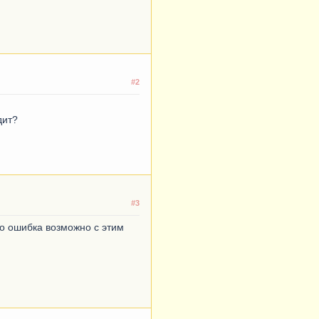
#2
дит?
#3
то ошибка возможно с этим