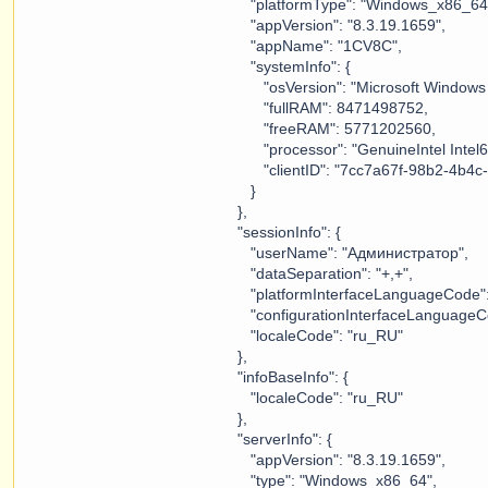
"platformType": "Windows_x86_64
"appVersion": "8.3.19.1659",
"appName": "1CV8C",
"systemInfo": {
"osVersion": "Microsoft Windows 7 v
"fullRAM": 8471498752,
"freeRAM": 5771202560,
"processor": "GenuineIntel Intel64
"clientID": "7cc7a67f-98b2-4b4c-
}
},
"sessionInfo": {
"userName": "Администратор",
"dataSeparation": "+,+",
"platformInterfaceLanguageCode": 
"configurationInterfaceLanguageCod
"localeCode": "ru_RU"
},
"infoBaseInfo": {
"localeCode": "ru_RU"
},
"serverInfo": {
"appVersion": "8.3.19.1659",
"type": "Windows_x86_64",