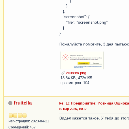
]
}
},
"screenshot": {
"file": "screenshot.png"
}
}
Пожалуйста помогите, 3 дня пытаюс
ошибка.png
18.84 КБ, 472x195
просмотров: 104
fruitella
Re: 1с Предприятие: Розница Ошибк
10 мар 2025, 19:17
Видел кажется такое. У тебя до это
Регистрация: 2023-04-21
Сообщений: 457