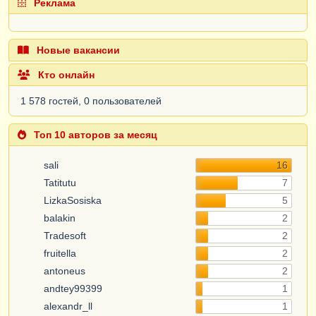
Реклама
Новые вакансии
Кто онлайн
1 578 гостей, 0 пользователей
Топ 10 авторов за месяц
sali
16
Tatitutu
7
LizkaSosiska
5
balakin
2
Tradesoft
2
fruitella
2
antoneus
2
andtey99399
1
alexandr_ll
1