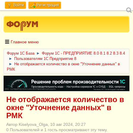
Войти
Регистрация
Главное меню
Форум 1C База
►
Форум 1С - ПРЕДПРИЯТИЕ 8.0 8.1 8.2 8.3 8.4
►
Пользователям 1С Предприятие 8
►
Не отображается количество в окне "Уточнение данных" в
РМК
ERID: CQH36pWzJqVJD4xVLsnhcU4hVPNjkBZe8KKxjJiYySyZAz
Не отображается количество в
окне "Уточнение данных" в
РМК
Автор Kiselyova_Olga, 10 авг 2024, 20:27
0 Пользователей и 1 гость просматривают эту тему.