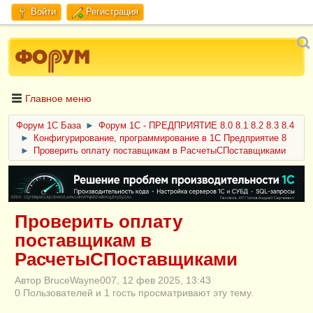
Войти
Регистрация
Главное меню
Форум 1C База
►
Форум 1С - ПРЕДПРИЯТИЕ 8.0 8.1 8.2 8.3 8.4
►
Конфигурирование, программирование в 1С Предприятие 8
►
Проверить оплату поставщикам в РасчетыСПоставщиками
ERID: CQH36pWzJqVJD4xVLsnhcU4hVPNjkBZe8KKxjJiYySyZAz
Проверить оплату
поставщикам в
РасчетыСПоставщиками
Автор BruceWayne007, 12 фев 2025, 13:43
0 Пользователей и 1 гость просматривают эту тему.