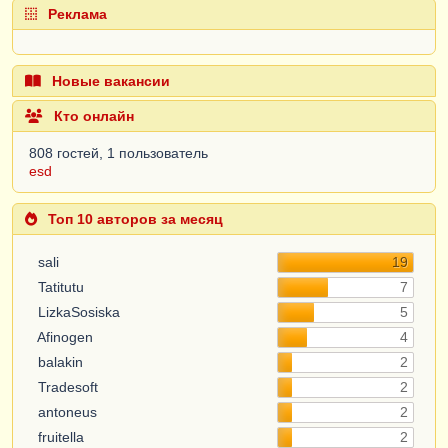
Реклама
Новые вакансии
Кто онлайн
808 гостей, 1 пользователь
esd
Топ 10 авторов за месяц
sali
19
Tatitutu
7
LizkaSosiska
5
Afinogen
4
balakin
2
Tradesoft
2
antoneus
2
fruitella
2