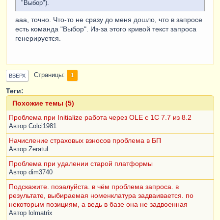
"Выбор").
ааа, точно. Что-то не сразу до меня дошло, что в запросе
есть команда "Выбор". Из-за этого кривой текст запроса
генерируется.
Страницы
1
ВВЕРХ
Теги:
Похожие темы (5)
Проблема при Initialize работа через OLE c 1C 7.7 из 8.2
Автор
Colci1981
Начисление страховых взносов проблема в БП
Автор
Zeratul
Проблема при удалении старой платформы
Автор
dim3740
Подскажите. поэалуйста. в чём проблема запроса. в
результате, выбираемая номенклатура задваивается. по
некоторым позициям, а ведь в базе она не задвоенная
Автор
lolmatrix