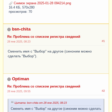
Снимок экрана 2025-01-28 094214.png
16.4 КБ, 570x280
просмотров: 70
bsn-chita
Re: Проблема со списком регистра сведений
#1
28 янв 2025, 08:23
Сменить имя с "Выбор" на другое (синоним можно
сделать "Выбор").
Optiman
Re: Проблема со списком регистра сведений
#2
28 янв 2025, 09:55
Цитата: bsn-chita от 28 янв 2025, 08:23
Сменить имя с "Выбор" на другое (синоним можно сделать