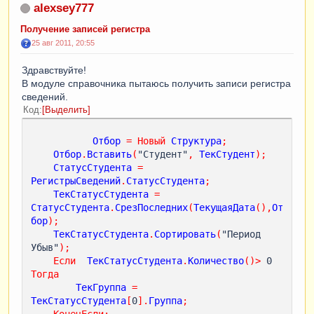
alexsey777
Получение записей регистра
25 авг 2011, 20:55
Здравствуйте!
В модуле справочника пытаюсь получить записи регистра
сведений.
Код
Выделить
Отбор
=
Новый
Структура
;
Отбор
.
Вставить
(
"Студент"
,
ТекСтудент
);
СтатусСтудента
=
РегистрыСведений
.
СтатусСтудента
;
ТекСтатусСтудента
=
СтатусСтудента
.
СрезПоследних
(
ТекущаяДата
(),
От
бор
);
ТекСтатусСтудента
.
Сортировать
(
"Период 
Убыв"
);
Если
ТекСтатусСтудента
.
Количество
()
>
 0 
Тогда
ТекГруппа
=
ТекСтатусСтудента
[
0
].
Группа
;
КонецЕсли
;