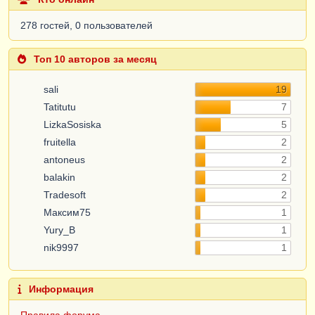
278 гостей, 0 пользователей
Топ 10 авторов за месяц
sali
19
Tatitutu
7
LizkaSosiska
5
fruitella
2
antoneus
2
balakin
2
Tradesoft
2
Максим75
1
Yury_B
1
nik9997
1
Информация