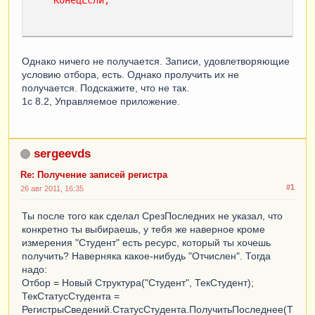
Однако ничего не получается. Записи, удовлетворяющие
условию отбора, есть. Однако пролучить их не
получается. Подскажите, что не так.
1с 8.2, Управляемое приложение.
sergeevds
Re: Получение записей регистра
#1
26 авг 2011, 16:35
Ты после того как сделал СрезПоследних не указал, что
конкретно ты выбираешь, у тебя же наверное кроме
измерения "Студент" есть ресурс, который ты хочешь
получить? Наверняка какое-нибудь "Отчислен". Тогда
надо:
Отбор = Новый Структура("Студент", ТекСтудент);
ТекСтатусСтудента =
РегистрыСведений.СтатусСтудента.ПолучитьПоследнее(Т