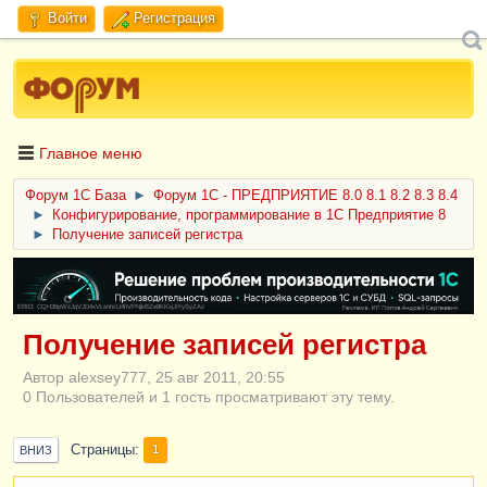
Войти
Регистрация
Главное меню
Форум 1C База
►
Форум 1С - ПРЕДПРИЯТИЕ 8.0 8.1 8.2 8.3 8.4
►
Конфигурирование, программирование в 1С Предприятие 8
►
Получение записей регистра
ERID: CQH36pWzJqVJD4xVLsnhcU4hVPNjkBZe8KKxjJiYySyZAz
Получение записей регистра
Автор alexsey777, 25 авг 2011, 20:55
0 Пользователей и 1 гость просматривают эту тему.
Страницы
1
ВНИЗ