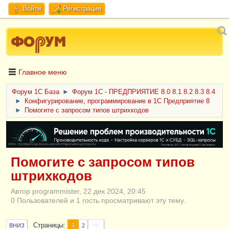
Войти
Регистрация
Главное меню
Форум 1C База
►
Форум 1С - ПРЕДПРИЯТИЕ 8.0 8.1 8.2 8.3 8.4
►
Конфигурирование, программирование в 1С Предприятие 8
►
Помогите с запросом типов штрихкодов
ERID: CQH36pWzJqVJD4xVLsnhcU4hVPNjkBZe8KKxjJiYySyZAz
Помогите с запросом типов
штрихкодов
Автор programmister, 22 дек 2024, 20:45
0 Пользователей и 1 гость просматривают эту тему.
Страницы
1
ВНИЗ
2