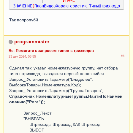
            |        
ИНАЧЕ
ЗНАЧЕНИЕ
(
ПланВидовХарактеристик
.
ТипыШтрихкодо
в
.
CODE128
)
            |    
КОНЕЦ
КАК
ТипШтрихкода
Так попропубй
            |
ИЗ
            |    
РегистрСведений
.
Штрихкоды
КАК
Штрихкоды
            |
ГДЕ
programmister
            |    
Штрихкоды
.
Владелец
.
Код
=
Re: Помогите с запросом типов штрихкодов
&
Владелец
";

#3
23 дек 2024, 08:55
Сделал так: указал номенклатурную группу, нет отбора
типа штрихкода, выводится первый попавшийся
Запрос_.УстановитьПараметр("Владелец",
ВыборкаТовары.Номенклатура.Код);
Запрос_.УстановитьПараметр("ГруппаТоваров",
Справочник.НоменклатурныеГруппы.НайтиПоНаимен
ованию("Рога"));
Запрос_.Текст =
"ВЫБРАТЬ
| Штрихкоды.Штрихкод КАК Штрихкод,
| ВЫБОР