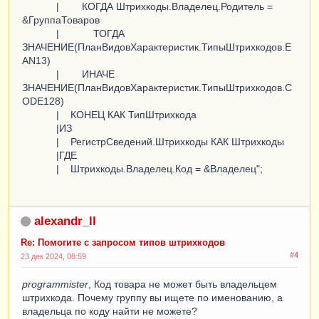
| КОГДА Штрихкоды.Владелец.Родитель =
&ГруппаТоваров
| ТОГДА
ЗНАЧЕНИЕ(ПланВидовХарактеристик.ТипыШтрихкодов.E
AN13)
| ИНАЧЕ
ЗНАЧЕНИЕ(ПланВидовХарактеристик.ТипыШтрихкодов.C
ODE128)
| КОНЕЦ КАК ТипШтрихкода
|ИЗ
| РегистрСведений.Штрихкоды КАК Штрихкоды
|ГДЕ
| Штрихкоды.Владелец.Код = &Владелец";
alexandr_ll
Re: Помогите с запросом типов штрихкодов
#4
23 дек 2024, 08:59
programmister
, Код товара не может быть владельцем
штрихкода. Почему группу вы ищете по именованию, а
владельца по коду найти не можете?