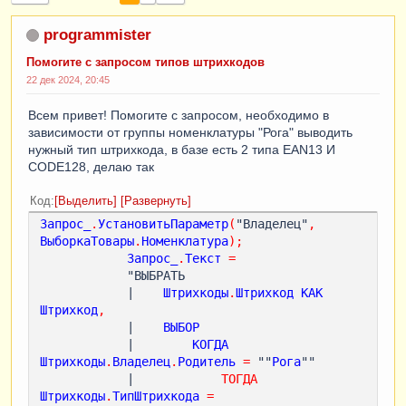
programmister
Помогите с запросом типов штрихкодов
22 дек 2024, 20:45
Всем привет! Помогите с запросом, необходимо в
зависимости от группы номенклатуры "Рога" выводить
нужный тип штрихкода, в базе есть 2 типа EAN13 И
CODE128, делаю так
Код
Выделить
Развернуть
Запрос_
.
УстановитьПараметр
(
"Владелец"
,
ВыборкаТовары
.
Номенклатура
);
Запрос_
.
Текст
=
            "ВЫБРАТЬ

            |    
Штрихкоды
.
Штрихкод
КАК
Штрихкод
,
            |    
ВЫБОР
            |        
КОГДА
Штрихкоды
.
Владелец
.
Родитель
=
 ""
Рога
""

            |            
ТОГДА
Штрихкоды
.
ТипШтрихкода
=