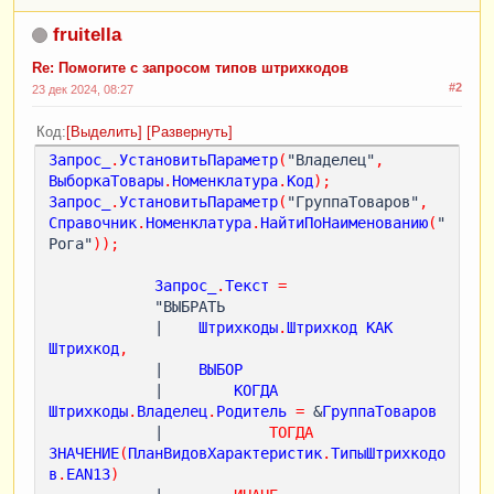
fruitella
Re: Помогите с запросом типов штрихкодов
#2
23 дек 2024, 08:27
Код
Выделить
Развернуть
Запрос_
.
УстановитьПараметр
(
"Владелец"
,
ВыборкаТовары
.
Номенклатура
.
Код
);
Запрос_
.
УстановитьПараметр
(
"ГруппаТоваров"
,
Справочник
.
Номенклатура
.
НайтиПоНаименованию
(
"
Рога"
));
Запрос_
.
Текст
=
            "ВЫБРАТЬ

            |    
Штрихкоды
.
Штрихкод
КАК
Штрихкод
,
            |    
ВЫБОР
            |        
КОГДА
Штрихкоды
.
Владелец
.
Родитель
=
 &
ГруппаТоваров
            |            
ТОГДА
ЗНАЧЕНИЕ
(
ПланВидовХарактеристик
.
ТипыШтрихкодо
в
.
EAN13
)