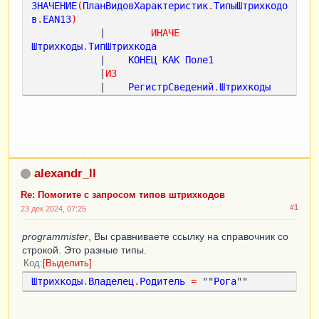
ЗНАЧЕНИЕ
(
ПланВидовХарактеристик
.
ТипыШтрихкодо
в
.
EAN13
)
            |        
ИНАЧЕ
Штрихкоды
.
ТипШтрихкода
            |    
КОНЕЦ
КАК
Поле1
            |
ИЗ
            |    
РегистрСведений
.
Штрихкоды
КАК
Штрихкоды
            |
ГДЕ
            |    
Штрихкоды
.
Владелец
.
Код
=
&
Владелец
alexandr_ll
Re: Помогите с запросом типов штрихкодов
#1
23 дек 2024, 07:25
programmister
, Вы сравниваете ссылку на справочник со
строкой. Это разные типы.
Код
Выделить
Штрихкоды
.
Владелец
.
Родитель
=
 ""
Рога