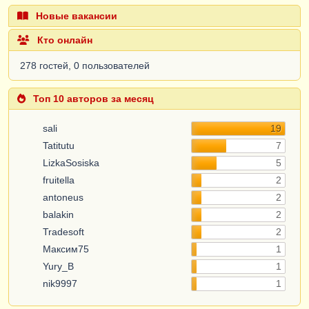
Новые вакансии
Кто онлайн
278 гостей, 0 пользователей
Топ 10 авторов за месяц
sali
19
Tatitutu
7
LizkaSosiska
5
fruitella
2
antoneus
2
balakin
2
Tradesoft
2
Максим75
1
Yury_B
1
nik9997
1