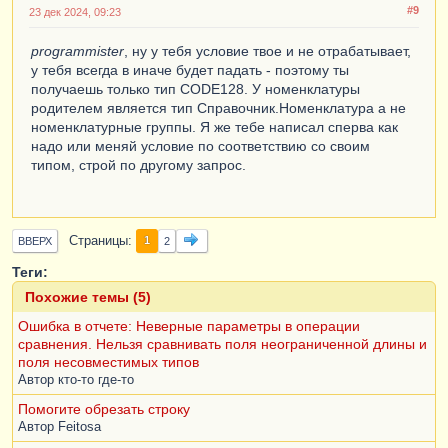
#9
23 дек 2024, 09:23
programmister
, ну у тебя условие твое и не отрабатывает,
у тебя всегда в иначе будет падать - поэтому ты
получаешь только тип CODE128. У номенклатуры
родителем является тип Справочник.Номенклатура а не
номенклатурные группы. Я же тебе написал сперва как
надо или меняй условие по соответствию со своим
типом, строй по другому запрос.
Страницы
1
ВВЕРХ
2
Теги:
Похожие темы (5)
Ошибка в отчете: Неверные параметры в операции
сравнения. Нельзя сравнивать поля неограниченной длины и
поля несовместимых типов
Автор
кто-то где-то
Помогите обрезать строку
Автор
Feitosa