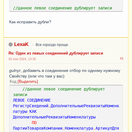
//данное левое соединение дублирует записи        
ЛЕВОЕ
СОЕДИНЕНИЕ
РегистрСведений
.
ДополнительныеРеквизитыНоменк
Как исправить дубли?
латуры
КАК
ДополнительныеРеквизитыНоменклатуры
ПО
ПартииТоваровКомпании
.
Номенклатура
.
АртикулДля
LexaK
Все гораздо проще.
Поиска
=
ДополнительныеРеквизитыНоменклатуры
.
Номенклат
Re: Один из левых соединений дублирует записи
ура
.
АртикулДляПоиска
#1
02 ноя 2024, 13:35
ГДЕ
ПартииТоваровКомпании
.
Период
МЕЖДУ
gulnyr
, добавить в соединение отбор по одному нужному
&
НачалоПериода
И
КОНЕЦПЕРИОДА
(
&
КонецПериода
,
Свойству (или что там у вас)
ДЕНЬ
)
Код
Выделить
И
ПартииТоваровКомпании
.
ХозОперация
=
//данное левое соединение дублирует 
ЗНАЧЕНИЕ
(
Справочник
.
ХозОперации
.
ПеремещениеТо
записи        
варовВПроизводство
)
ЛЕВОЕ
СОЕДИНЕНИЕ
РегистрСведений
.
ДополнительныеРеквизитыНоменк
латуры
КАК
ДополнительныеРеквизитыНоменклатуры
ПО
ПартииТоваровКомпании
.
Номенклатура
.
АртикулДля