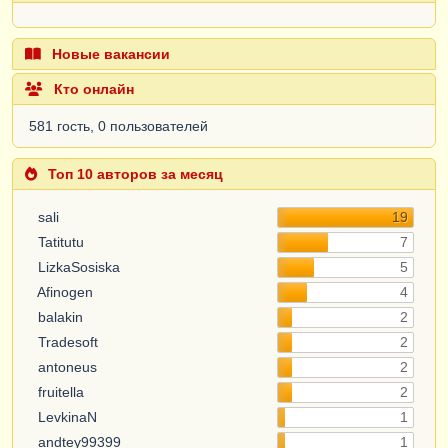
Новые вакансии
Кто онлайн
581 гость, 0 пользователей
Топ 10 авторов за месяц
sali
19
Tatitutu
7
LizkaSosiska
5
Afinogen
4
balakin
2
Tradesoft
2
antoneus
2
fruitella
2
LevkinaN
1
andtey99399
1