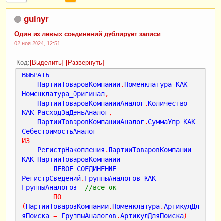
gulnyr
Один из левых соединений дублирует записи
02 ноя 2024, 12:51
Код
Выделить
Развернуть
ВЫБРАТЬ
ПартииТоваровКомпании
.
Номенклатура
КАК
Номенклатура_Оригинал
,
ПартииТоваровКомпанииАналог
.
Количество
КАК
РасходЗаДеньАналог
,
ПартииТоваровКомпанииАналог
.
СуммаУпр
КАК
СебестоимостьАналог
ИЗ
РегистрНакопления
.
ПартииТоваровКомпании
КАК
ПартииТоваровКомпании
ЛЕВОЕ
СОЕДИНЕНИЕ
РегистрСведений
.
ГруппыАналогов
КАК
ГруппыАналогов
//все ок
ПО
(
ПартииТоваровКомпании
.
Номенклатура
.
АртикулДл
яПоиска
=
ГруппыАналогов
.
АртикулДляПоиска
)