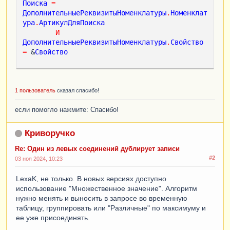
Поиска
=
ДополнительныеРеквизитыНоменклатуры
.
Номенклат
ура
.
АртикулДляПоиска
И
ДополнительныеРеквизитыНоменклатуры
.
Свойство
=
 &
Свойство
1 пользователь
сказал спасибо!
если помогло нажмите: Спасибо!
Криворучко
Re: Один из левых соединений дублирует записи
#2
03 ноя 2024, 10:23
LexaK, не только. В новых версиях доступно
использование "Множественное значение". Алгоритм
нужно менять и выносить в запросе во временную
таблицу, группировать или "Различные" по максимуму и
ее уже присоединять.