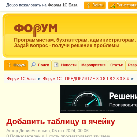
Добро пожаловать на
Форум 1C База
.
Войти
Регистрац
Программистам, бухгалтерам, администраторам,
Задай вопрос - получи решение проблемы
Форум
Поиск
Новости
Мероприятия
Статьи
Разр
Форум 1C База
►
Форум 1С - ПРЕДПРИЯТИЕ 8.0 8.1 8.2 8.3 8.4
►
ERID: CQH36pWzJqVJD4xVLsnhcU4hVPNjkBZe8KKxjJiYySyZAz
Добавить таблицу в ячейку
Автор ДенисЕвгеньев, 05 окт 2024, 00:06
0 Пользователей и 1 гость просматривают эту тему.