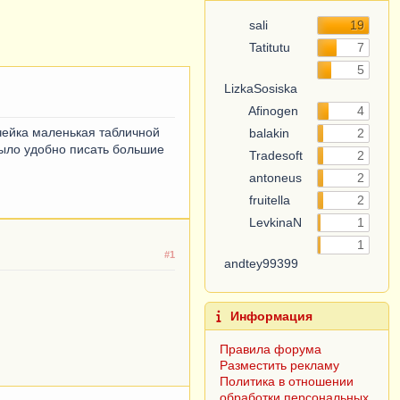
sali
19
Tatitutu
7
5
LizkaSosiska
Afinogen
4
ячейка маленькая табличной
balakin
2
было удобно писать большие
Tradesoft
2
antoneus
2
fruitella
2
LevkinaN
1
1
#1
andtey99399
Информация
Правила форума
Разместить рекламу
Политика в отношении
обработки персональных