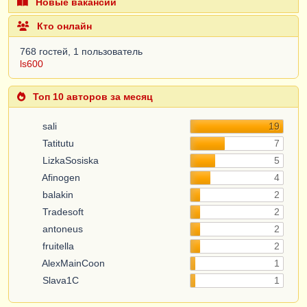
Новые вакансии
Кто онлайн
768 гостей, 1 пользователь
ls600
Топ 10 авторов за месяц
sali
19
Tatitutu
7
LizkaSosiska
5
Afinogen
4
balakin
2
Tradesoft
2
antoneus
2
fruitella
2
AlexMainCoon
1
Slava1C
1