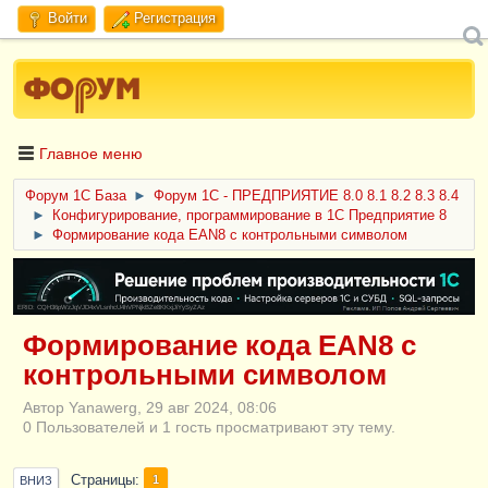
Войти
Регистрация
Главное меню
Форум 1C База
►
Форум 1С - ПРЕДПРИЯТИЕ 8.0 8.1 8.2 8.3 8.4
►
Конфигурирование, программирование в 1С Предприятие 8
►
Формирование кода EAN8 с контрольными символом
ERID: CQH36pWzJqVJD4xVLsnhcU4hVPNjkBZe8KKxjJiYySyZAz
Формирование кода EAN8 с
контрольными символом
Автор Yanawerg, 29 авг 2024, 08:06
0 Пользователей и 1 гость просматривают эту тему.
Страницы
1
ВНИЗ