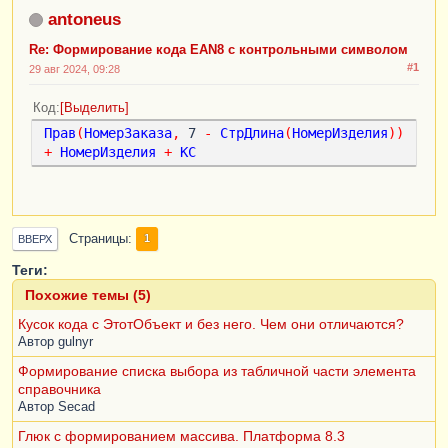
antoneus
Re: Формирование кода EAN8 с контрольными символом
#1
29 авг 2024, 09:28
Код
Выделить
Прав
(
НомерЗаказа
,
 7 
-
СтрДлина
(
НомерИзделия
))
+
НомерИзделия
+
КС
Страницы
1
ВВЕРХ
Теги:
Похожие темы (5)
Кусок кода с ЭтотОбъект и без него. Чем они отличаются?
Автор
gulnyr
Формирование списка выбора из табличной части элемента
справочника
Автор
Secad
Глюк с формированием массива. Платформа 8.3