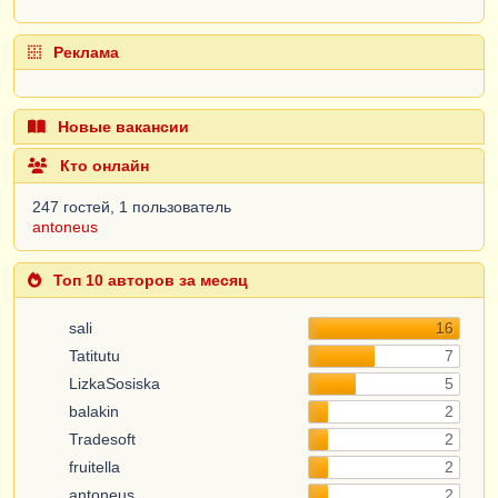
Реклама
Новые вакансии
Кто онлайн
247 гостей, 1 пользователь
antoneus
Топ 10 авторов за месяц
sali
16
Tatitutu
7
LizkaSosiska
5
balakin
2
Tradesoft
2
fruitella
2
antoneus
2