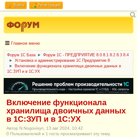
Войти
Регистрация
Главное меню
Форум 1C База
►
Форум 1С - ПРЕДПРИЯТИЕ 8.0 8.1 8.2 8.3 8.4
►
Установка и администрирование 1С Предприятие 8
►
Включение функционала хранилища двоичных данных в
1С:ЗУП и в 1С:УХ
ERID: CQH36pWzJqVJD4xVLsnhcU4hVPNjkBZe8KKxjJiYySyZAz
Включение функционала
хранилища двоичных данных
в 1С:ЗУП и в 1С:УХ
Автор N.Nogovisyn, 13 авг 2024, 10:42
0 Пользователей и 1 гость просматривают эту тему.