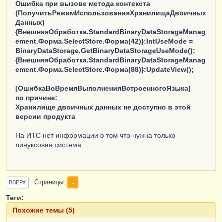
Ошибка при вызове метода контекста
(ПолучитьРежимИспользованияХранилищаДвоичных
Данных)
{ВнешняяОбработка.StandardBinaryDataStorageManag
ement.Форма.SelectStore.Форма(42)}:IntUseMode =
BinaryDataStorage.GetBinaryDataStorageUseMode();
{ВнешняяОбработка.StandardBinaryDataStorageManag
ement.Форма.SelectStore.Форма(88)}:UpdateView();
[ОшибкаВоВремяВыполненияВстроенногоЯзыка]
по причине:
Хранилище двоичных данных не доступно в этой
версии продукта
На ИТС нет информации о том что нужна только
линуксовая система
Страницы
1
ВВЕРХ
Теги:
Похожие темы (5)