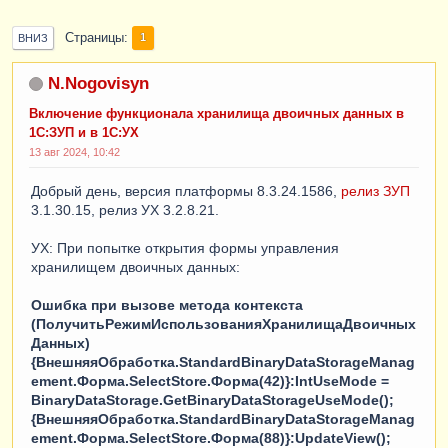
Страницы
1
ВНИЗ
N.Nogovisyn
Включение функционала хранилища двоичных данных в
1С:ЗУП и в 1С:УХ
13 авг 2024, 10:42
Добрый день, версия платформы 8.3.24.1586,
релиз
ЗУП
3.1.30.15, релиз УХ 3.2.8.21.
УХ: При попытке открытия формы управления
хранилищем двоичных данных:
Ошибка при вызове метода контекста
(ПолучитьРежимИспользованияХранилищаДвоичных
Данных)
{ВнешняяОбработка.StandardBinaryDataStorageManag
ement.Форма.SelectStore.Форма(42)}:IntUseMode =
BinaryDataStorage.GetBinaryDataStorageUseMode();
{ВнешняяОбработка.StandardBinaryDataStorageManag
ement.Форма.SelectStore.Форма(88)}:UpdateView();