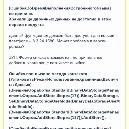
[ОшибкаВоВремяВыполненияВстроенногоЯзыка]
по причине:
Хранилище двоичных данных не доступно в этой
версии продукта
Данный функционал должен быть доступен для версии
платформы 8.3.24.1586. Может проблема в версии
релиза?
ЗУП: Форма списка открывается, но при попытке
добавить хранилище возникает ошибка:
Ошибка при вызове метода контекста
(УстановитьРежимИспользованияХранилищаДвоичн
ыхДанных)
{ВнешняяОбработка.StandardBinaryDataStorageManag
ement.Форма.AddStore.Форма(17)}:BinaryDataStorage.
SetBinaryDataStorageUseMode(BinaryDataStorageUseM
ode.Enable);
{ВнешняяОбработка.StandardBinaryDataStorageManag
ement.Форма.AddStore.Форма(137)}:AddStore();
[ОшибкаВоВремяВыполненияВстроенногоЯзыка]