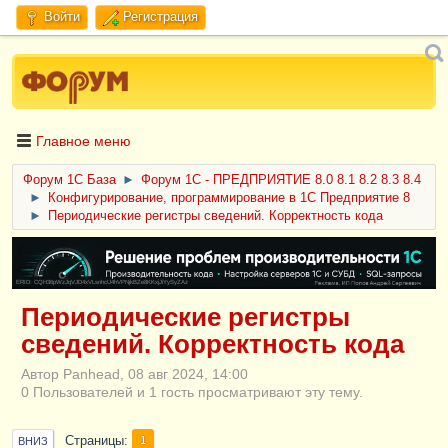
Войти
Регистрация
Главное меню
Форум 1C База
►
Форум 1С - ПРЕДПРИЯТИЕ 8.0 8.1 8.2 8.3 8.4
►
Конфигурирование, программирование в 1С Предприятие 8
►
Периодические регистры сведений. Корректность кода
ERID: CQH36pWzJqVJD4xVLsnhcU4hVPNjkBZe8KKxjJiYySyZAz
Периодические регистры
сведений. Корректность кода
Автор Panhead, 08 авг 2024, 14:00
0 Пользователей и 1 гость просматривают эту тему.
Страницы
1
ВНИЗ