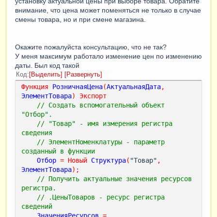
установку актуальной цены при выборе товара. Обратите
внимание, что цена может поменяться не только в случае
смены товара, но и при смене магазина.
Окажите пожалуйста консультацию, что не так?
У меня максимум работало изменение цен по изменению
даты. Был код такой
Код
Выделить
Развернуть
Функция
РозничнаяЦена
(
АктуальнаяДата
,
ЭлементТовара
)
Экспорт
// Создать вспомогательный объект 
"Отбор".
// "Товар" - имя измерения регистра 
сведения
// ЭлементНоменклатуры - параметр 
созданный в функции
Отбор
=
Новый
Структура
(
"Товар"
,
ЭлементТовара
);
// Получить актуальные значения ресурсов 
регистра.   
// .ЦеныТоваров - ресурс регистра 
сведений
ЗначенияРесурсов
=