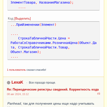
ЭлементТовара
,
НазваниеМагазина
);
....
Код
Выделить
...
ПриИзменении
(
Элемент
)
....
СтрокаТабличнойЧасти
.
Цена
=
РаботаСоСправочниками
.
РозничнаяЦена
(
Объект
.
Да
та
,
СтрокаТабличнойЧасти
.
Товар
,
Объект
.
Магазин
);
....
1 пользователь
сказал спасибо!
LexaK
Все гораздо проще.
Re: Периодические регистры сведений. Корректность кода
#3
08 авг 2024, 15:12
Panhead
, так для получения цены еще надо учитывать