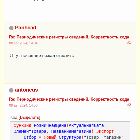
Panhead
Re: Периодические регистры сведений. Корректность кода
#1
08 авг 2024, 14:04
Я тут нечаянно нажал ответить
antoneus
Re: Периодические регистры сведений. Корректность кода
#2
08 авг 2024, 14:56
Код
Выделить
Функция
РозничнаяЦена
(
АктуальнаяДата
,
ЭлементТовара
,
НазваниеМагазина
)
Экспорт
Отбор
=
Новый
Структура
(
"Товар, Магазин"
,