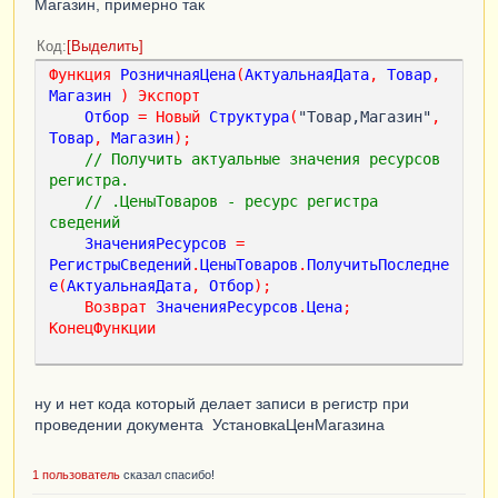
Магазин, примерно так
Код
Выделить
Функция
РозничнаяЦена
(
АктуальнаяДата
,
Товар
,
Магазин
)
Экспорт
Отбор
=
Новый
Структура
(
"Товар,Магазин"
,
Товар
,
Магазин
);
// Получить актуальные значения ресурсов 
регистра.   
// .ЦеныТоваров - ресурс регистра 
сведений
ЗначенияРесурсов
=
РегистрыСведений
.
ЦеныТоваров
.
ПолучитьПоследне
е
(
АктуальнаяДата
,
Отбор
);
Возврат
ЗначенияРесурсов
.
Цена
;
КонецФункции
ну и нет кода который делает записи в регистр при
проведении документа УстановкаЦенМагазина
1 пользователь
сказал спасибо!