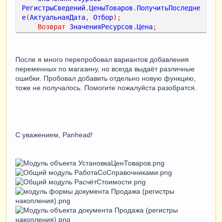
РегистрыСведений
.
ЦеныТоваров
.
ПолучитьПоследне
е
(
АктуальнаяДата
,
Отбор
);
Возврат
ЗначенияРесурсов
.
Цена
;
КонецФункции
После я много перепробовал вариантов добавления
переменных по магазину, но всегда выдаёт различные
ошибки. Пробовал добавить отдельно новую функцию,
тоже не получалось. Помогите пожалуйста разобратся.
С уважением, Panhead!