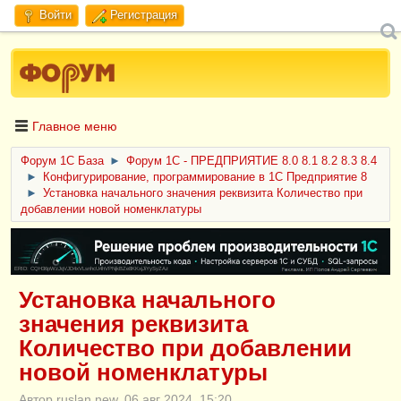
Войти
Регистрация
Главное меню
Форум 1C База
►
Форум 1С - ПРЕДПРИЯТИЕ 8.0 8.1 8.2 8.3 8.4
►
Конфигурирование, программирование в 1С Предприятие 8
►
Установка начального значения реквизита Количество при
добавлении новой номенклатуры
ERID: CQH36pWzJqVJD4xVLsnhcU4hVPNjkBZe8KKxjJiYySyZAz
Установка начального
значения реквизита
Количество при добавлении
новой номенклатуры
Автор ruslan.new, 06 авг 2024, 15:20