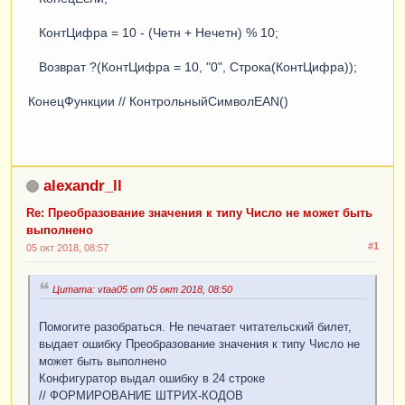
КонтЦифра = 10 - (Четн + Нечетн) % 10;
Возврат ?(КонтЦифра = 10, "0", Строка(КонтЦифра));
КонецФункции // КонтрольныйСимволEAN()
alexandr_ll
Re: Преобразование значения к типу Число не может быть
выполнено
#1
05 окт 2018, 08:57
Цитата: vtaa05 от 05 окт 2018, 08:50
Помогите разобраться. Не печатает читательский билет,
выдает ошибку Преобразование значения к типу Число не
может быть выполнено
Конфигуратор выдал ошибку в 24 строке
// ФОРМИРОВАНИЕ ШТРИХ-КОДОВ