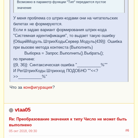
Возможно в параметр функции "Тип" передается пустое
значение
У меня проблема со штрих-кодами они на читательских
билетах не формируются.
Если я задаю вариант формирования штрих-кода
"Системная идентификация", то выдает такую ошибку
{ОбщийМодуль.ШтрихКодыСервер.Модуль(439)}: Ошибка
при вызове метода контекста (Выполнить)
Выборка = Запрос.Выполнить().Выбрать();
по причине:
{(9, 36)}: Синтаксическая ошибка "___________%""
И РегШтрихКоды.Штрихкод ПОДОБНО ""<<?
>>___________%"
Что за
конфигурация
?
vtaa05
Re: Преобразование значения к типу Число не может быть
выполнено
#6
05 окт 2018, 09:30