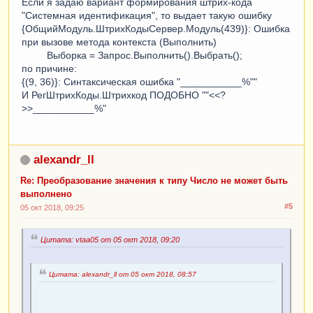
Если я задаю вариант формирования штрих-кода
"Системная идентификация", то выдает такую ошибку
{ОбщийМодуль.ШтрихКодыСервер.Модуль(439)}: Ошибка
при вызове метода контекста (Выполнить)
Выборка = Запрос.Выполнить().Выбрать();
по причине:
{(9, 36)}: Синтаксическая ошибка "___________%""
И РегШтрихКоды.Штрихкод ПОДОБНО ""<<?
>>___________%"
alexandr_ll
Re: Преобразование значения к типу Число не может быть
выполнено
#5
05 окт 2018, 09:25
Цитата: vtaa05 от 05 окт 2018, 09:20
Цитата: alexandr_ll от 05 окт 2018, 08:57