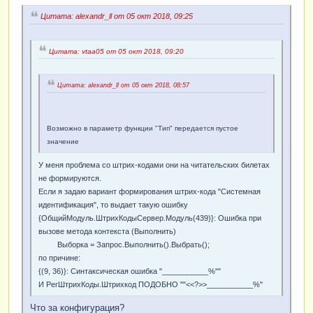
Цитата: alexandr_ll от 05 окт 2018, 09:25
Цитата: vtaa05 от 05 окт 2018, 09:20
Цитата: alexandr_ll от 05 окт 2018, 08:57
Возможно в параметр функции "Тип" передается пустое
значение
У меня проблема со штрих-кодами они на читательских билетах
не формируются.
Если я задаю вариант формирования штрих-кода "Системная
идентификация", то выдает такую ошибку
{ОбщийМодуль.ШтрихКодыСервер.Модуль(439)}: Ошибка при
вызове метода контекста (Выполнить)
Выборка = Запрос.Выполнить().Выбрать();
по причине:
{(9, 36)}: Синтаксическая ошибка "___________%""
И РегШтрихКоды.Штрихкод ПОДОБНО ""<<?>>___________%"
Что за конфигурация?