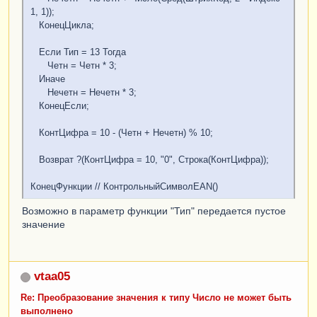
1, 1));
КонецЦикла;
Если Тип = 13 Тогда
Четн = Четн * 3;
Иначе
Нечетн = Нечетн * 3;
КонецЕсли;
КонтЦифра = 10 - (Четн + Нечетн) % 10;
Возврат ?(КонтЦифра = 10, "0", Строка(КонтЦифра));
КонецФункции // КонтрольныйСимволEAN()
Возможно в параметр функции "Тип" передается пустое
значение
vtaa05
Re: Преобразование значения к типу Число не может быть
выполнено