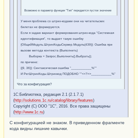
Возможно в параметр функции "Тип" передается пустое значение
У меня проблема со штрих-кодами они на читательских
билетах не формируются.
Если я задаю вариант формирования штрих-кода "Системная
идентификация", то выдает такую ошибку
{ОбщийМодуль.ШтрихКодыСервер.Модуль(439)}: Ошибка при
вызове метода контекста (Выполнить)
Выборка = Запрос.Выполнить().Выбрать();
по причине:
{(9, 36)}: Синтаксическая ошибка "___________%""
И РегШтрихКоды.Штрихкод ПОДОБНО ""<<?>>___________%"
Что за конфигурация?
1С:Библиотека, редакция 2.1 (2.1.7.1)
(
http://solutions.1c.ru/catalog/library/features
)
Copyright (С) ООО "1С", 2016. Все права защищены
(
http://www.1c.ru
)
С конфигурацией не знаком. В приведенном фрагменте
кода видны лишние кавычки.