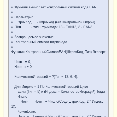
// Функция вычисляет контрольный символ кода EAN
//
// Параметры:
// ШтрихКод - штрихкод (без контрольной цифры)
// Тип - тип штрихкода: 13 - EAN13, 8 - EAN8
//
// Возвращаемое значение:
// Контрольный символ штрихкода
//
Функция КонтрольныйСимволEAN(ШтрихКод, Тип) Экспорт
Четн = 0;
Нечетн = 0;
КоличествоИтераций = ?(Тип = 13, 6, 4);
Для Индекс = 1 По КоличествоИтераций Цикл
Если (Тип = 8) и (Индекс = КоличествоИтераций) Тогда
Иначе
Четн = Четн + Число(Сред(ШтрихКод, 2 * Индекс,
1));
КонецЕсли;
Нечетн = Нечетн + Число(Сред(ШтрихКод, 2 * Индекс -