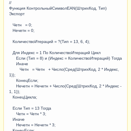
//
Функция КонтрольныйСимволEAN(ШтрихКод, Тип)
Экспорт
Четн = 0;
Нечетн = 0;
КоличествоИтераций = ?(Тип = 13, 6, 4);
Для Индекс = 1 По КоличествоИтераций Цикл
Если (Тип = 8) и (Индекс = КоличествоИтераций) Тогда
Иначе
Четн = Четн + Число(Сред(ШтрихКод, 2 * Индекс,
1));
КонецЕсли;
Нечетн = Нечетн + Число(Сред(ШтрихКод, 2 * Индекс -
1, 1));
КонецЦикла;
Если Тип = 13 Тогда
Четн = Четн * 3;
Иначе
Нечетн = Нечетн * 3;
КонецЕсли;