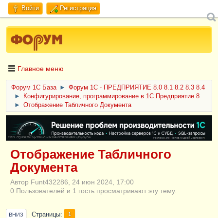
Войти
Регистрация
Главное меню
Форум 1C База
►
Форум 1С - ПРЕДПРИЯТИЕ 8.0 8.1 8.2 8.3 8.4
►
Конфигурирование, программирование в 1С Предприятие 8
►
Отображение Табличного Документа
ERID: CQH36pWzJqVJD4xVLsnhcU4hVPNjkBZe8KKxjJiYySyZAz
Отображение Табличного
Документа
Автор Funt432286, 24 июн 2024, 17:00
0 Пользователей и 1 гость просматривают эту тему.
Страницы
1
ВНИЗ