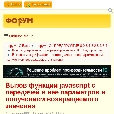
Войти
Регистрация
Главное меню
Форум 1C База
►
Форум 1С - ПРЕДПРИЯТИЕ 8.0 8.1 8.2 8.3 8.4
►
Конфигурирование, программирование в 1С Предприятие 8
►
Вызов функции javascript с передачей в нее параметров и
получением возвращаемого значения
ERID: CQH36pWzJqVJD4xVLsnhcU4hVPNjkBZe8KKxjJiYySyZAz
Вызов функции javascript с
передачей в нее параметров и
получением возвращаемого
значения
Автор oooo800, 19 июн 2024, 11:07