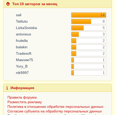
Топ 10 авторов за месяц
sali
14
Tatitutu
8
LizkaSosiska
5
antoneus
3
fruitella
2
balakin
2
Tradesoft
2
Максим75
1
Yury_B
1
nik9997
1
Информация
Правила форума
Разместить рекламу
Политика в отношении обработки персональных данных
Согласие субъекта на обработку персональных данных