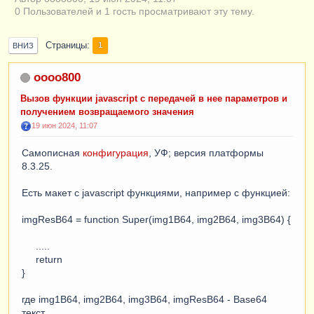
0 Пользователей и 1 гость просматривают эту тему.
Страницы
1
ВНИЗ
oooo800
Вызов функции javascript с передачей в нее параметров и
получением возвращаемого значения
19 июн 2024, 11:07
Самописная
конфигурация
, УФ; версия платформы
8.3.25.
Есть макет с javascript функциями, например с функцией:
imgResB64 = function Super(img1B64, img2B64, img3B64) {
.....
return
}
где img1B64, img2B64, img3B64, imgResB64 - Base64
текст.