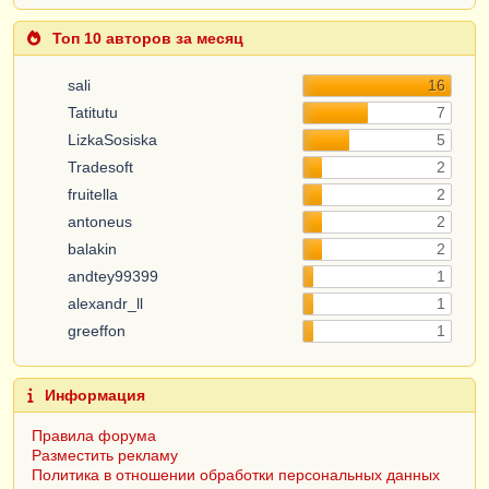
Топ 10 авторов за месяц
sali
16
Tatitutu
7
LizkaSosiska
5
Tradesoft
2
fruitella
2
antoneus
2
balakin
2
andtey99399
1
alexandr_ll
1
greeffon
1
Информация
Правила форума
Разместить рекламу
Политика в отношении обработки персональных данных