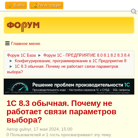
Войти
Регистрация
Главное меню
Форум 1C База
►
Форум 1С - ПРЕДПРИЯТИЕ 8.0 8.1 8.2 8.3 8.4
►
Конфигурирование, программирование в 1С Предприятие 8
►
1C 8.3 обычная. Почему не работает связи параметров
выбора?
ERID: CQH36pWzJqVJD4xVLsnhcU4hVPNjkBZe8KKxjJiYySyZAz
1C 8.3 обычная. Почему не
работает связи параметров
выбора?
Автор gulnyr, 17 мая 2024, 15:00
0 Пользователей и 1 гость просматривают эту тему.