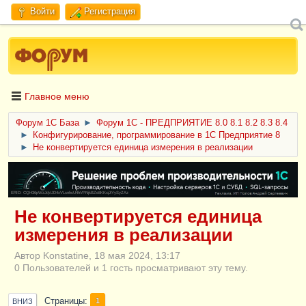
Войти
Регистрация
Главное меню
Форум 1C База
►
Форум 1С - ПРЕДПРИЯТИЕ 8.0 8.1 8.2 8.3 8.4
►
Конфигурирование, программирование в 1С Предприятие 8
►
Не конвертируется единица измерения в реализации
ERID: CQH36pWzJqVJD4xVLsnhcU4hVPNjkBZe8KKxjJiYySyZAz
Не конвертируется единица
измерения в реализации
Автор Konstatine, 18 мая 2024, 13:17
0 Пользователей и 1 гость просматривают эту тему.
Страницы
1
ВНИЗ