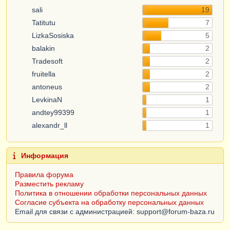
sali
19
Tatitutu
7
LizkaSosiska
5
balakin
2
Tradesoft
2
fruitella
2
antoneus
2
LevkinaN
1
andtey99399
1
alexandr_ll
1
Информация
Правила форума
Разместить рекламу
Политика в отношении обработки персональных данных
Согласие субъекта на обработку персональных данных
Email для связи с администрацией: