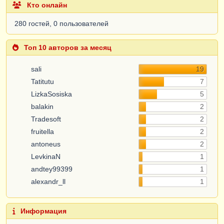
Кто онлайн
280 гостей, 0 пользователей
Топ 10 авторов за месяц
sali
19
Tatitutu
7
LizkaSosiska
5
balakin
2
Tradesoft
2
fruitella
2
antoneus
2
LevkinaN
1
andtey99399
1
alexandr_ll
1
Информация