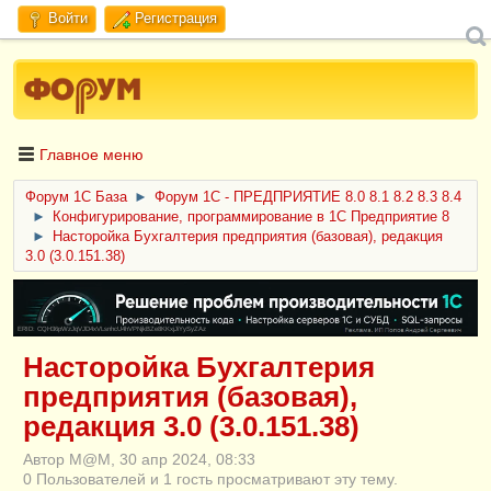
Войти
Регистрация
Главное меню
Форум 1C База
►
Форум 1С - ПРЕДПРИЯТИЕ 8.0 8.1 8.2 8.3 8.4
►
Конфигурирование, программирование в 1С Предприятие 8
►
Насторойка Бухгалтерия предприятия (базовая), редакция
3.0 (3.0.151.38)
ERID: CQH36pWzJqVJD4xVLsnhcU4hVPNjkBZe8KKxjJiYySyZAz
Насторойка Бухгалтерия
предприятия (базовая),
редакция 3.0 (3.0.151.38)
Автор M@M, 30 апр 2024, 08:33
0 Пользователей и 1 гость просматривают эту тему.