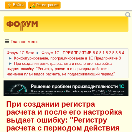
Войти
Регистрация
Главное меню
Форум 1C База
►
Форум 1С - ПРЕДПРИЯТИЕ 8.0 8.1 8.2 8.3 8.4
►
Конфигурирование, программирование в 1С Предприятие 8
►
При создании регистра расчета и после его настройка
выдает ошибку: "Регистру расчета с периодом действия
назначен план видов расчета, не поддерживающий период"
ERID: CQH36pWzJqVJD4xVLsnhcU4hVPNjkBZe8KKxjJiYySyZAz
При создании регистра
расчета и после его настройка
выдает ошибку: "Регистру
расчета с периодом действия