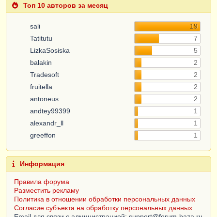
Топ 10 авторов за месяц
sali
19
Tatitutu
7
LizkaSosiska
5
balakin
2
Tradesoft
2
fruitella
2
antoneus
2
andtey99399
1
alexandr_ll
1
greeffon
1
Информация
Правила форума
Разместить рекламу
Политика в отношении обработки персональных данных
Согласие субъекта на обработку персональных данных
Email для связи с администрацией: