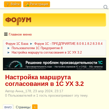
Войти
Регистрация
Главное меню
Форум 1C База
►
Форум 1С - ПРЕДПРИЯТИЕ 8.0 8.1 8.2 8.3 8.4
►
Пользователям 1С Предприятие 8
►
Настройка маршрута согласования в 1С УХ 3.2
ERID: CQH36pWzJqVJD4xVLsnhcU4hVPNjkBZe8KKxjJiYySyZAz
Настройка маршрута
согласования в 1С УХ 3.2
Автор Анна_178, 23 апр 2024, 23:17
0 Пользователей и 1 гость просматривают эту тему.
Страницы
1
ВНИЗ