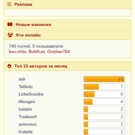
Реклама
Новые вакансии
Кто онлайн
740 гостей, 3 пользователя
bsn-chita
,
BuhRust
,
October784
Топ 10 авторов за месяц
sali
19
Tatitutu
7
LizkaSosiska
5
Afinogen
4
balakin
2
Tradesoft
2
antoneus
2
fruitella
2