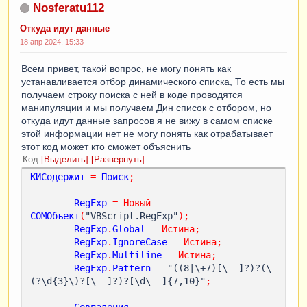
Nosferatu112
Откуда идут данные
18 апр 2024, 15:33
Всем привет, такой вопрос, не могу понять как
устанавливается отбор динамического списка, То есть мы
получаем строку поиска с ней в коде проводятся
манипуляции и мы получаем Дин список с отбором, но
откуда идут данные запросов я не вижу в самом списке
этой информации нет не могу понять как отрабатывает
этот код может кто сможет объяснить
Код
Выделить
Развернуть
КИСодержит
=
Поиск
;
RegExp
=
Новый
COMОбъект
(
"VBScript.RegExp"
);
RegExp
.
Global
=
Истина
;
RegExp
.
IgnoreCase
=
Истина
;
RegExp
.
Multiline
=
Истина
;
RegExp
.
Pattern
=
 "((8|\+7)[\- ]?)?(\
(?\d{3}\)?[\- ]?)?[\d\- ]{7,10}"
;
Совпадения
=