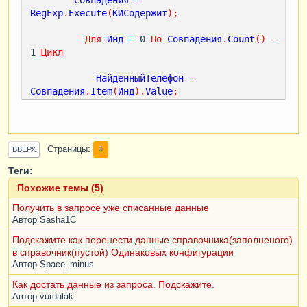
RegExp
.
Execute
(
КИСодержит
);
Для
Инд
=
 0 
По
Совпадения
.
Count
()
-
1 
Цикл
НайденныйТелефон
=
Совпадения
.
Item
(
Инд
).
Value
;
НайденныйТелефонКодИНомер
=
вд_ОбщийСервер
.
ТолькоКодИНомер
(
НайденныйТелеф
он
);
КИСодержит
=
Страницы
1
ВВЕРХ
СтрЗаменить
(
КИСодержит
,
НайденныйТелефон
,
НайденныйТелефонКодИНомер
);
Теги:
Похожие темы (5)
КонецЦикла
;
Получить в запросе уже списанные данные
Автор
Sasha1C
Если
СтрНайти
(
КИСодержит
,
 " "
)
Тогда
Подскажите как перенести данные справочника(заполненого)
Пока
Найти
(
КИСодержит
,
 "  "
)
>
 0 
в справочник(пустой) Одинаковых конфигурации
Цикл
Автор
Space_minus
КИСодержит
=
Как достать данные из запроса. Подскажите.
СтрЗаменить
(
КИСодержит
,
 "  "
,
 " "
);
Автор
vurdalak
КонецЦикла
;