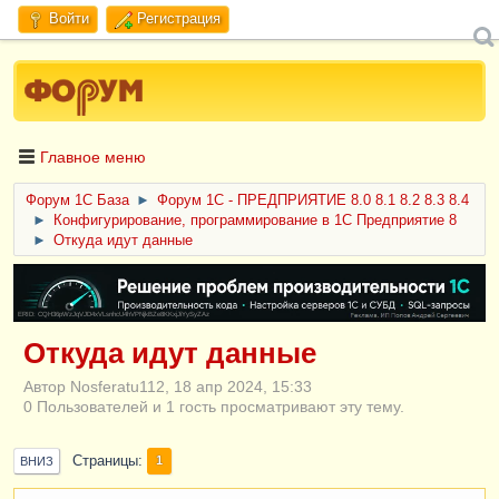
Войти
Регистрация
Главное меню
Форум 1C База
►
Форум 1С - ПРЕДПРИЯТИЕ 8.0 8.1 8.2 8.3 8.4
►
Конфигурирование, программирование в 1С Предприятие 8
►
Откуда идут данные
ERID: CQH36pWzJqVJD4xVLsnhcU4hVPNjkBZe8KKxjJiYySyZAz
Откуда идут данные
Автор Nosferatu112, 18 апр 2024, 15:33
0 Пользователей и 1 гость просматривают эту тему.
Страницы
1
ВНИЗ