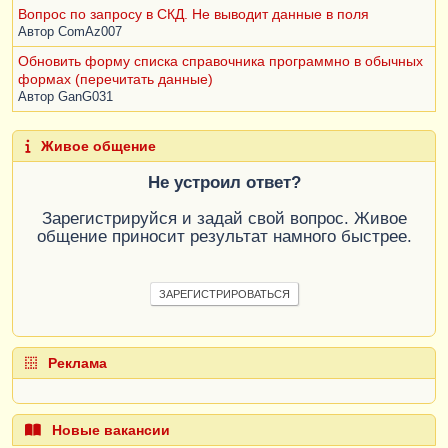
Вопрос по запросу в СКД. Не выводит данные в поля
КИСодержит
=
Автор
ComAz007
СтрЗаменить
(
КИСодержит
,
 " "
,
 "%"
);
Обновить форму списка справочника программно в обычных
формах (перечитать данные)
КонецЕсли
;
Автор
GanG031
ОбщегоНазначенияКлиентСервер
.
УстановитьПараме
Живое общение
трДинамическогоСписка
(
СписокАдресов
,
"КИСодержит"
,
 "%" 
+
КИСодержит
+
 "%"
,
Не устроил ответ?
Истина
);
Зарегистрируйся и задай свой вопрос. Живое
общение приносит результат намного быстрее.
Если
Элементы
.
СписокАдресов
.
ТекущиеДанные
=
Неопределено
Тогда
ЗАРЕГИСТРИРОВАТЬСЯ
ОбщегоНазначенияКлиентСервер
.
УстановитьПараме
трДинамическогоСписка
(
СписокАдресов
,
Реклама
"КИСодержит"
,
 ""
,
Ложь
);
ОбщегоНазначенияКлиентСервер
.
УстановитьПараме
трДинамическогоСписка
(
Лид
,
 "КИСодержит"
,
 "%" 
Новые вакансии
+
КИСодержит
+
 "%"
,
Истина
);