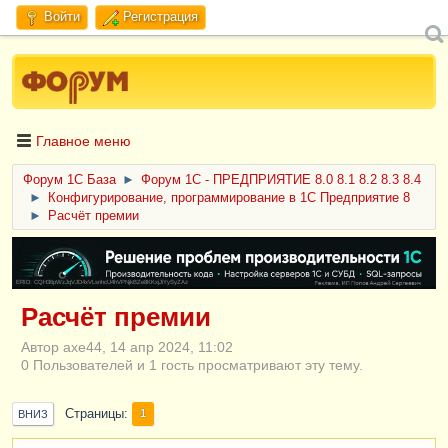
Войти
Регистрация
Главное меню
Форум 1C База
►
Форум 1С - ПРЕДПРИЯТИЕ 8.0 8.1 8.2 8.3 8.4
►
Конфигурирование, программирование в 1С Предприятие 8
►
Расчёт премии
ERID: CQH36pWzJqVJD4xVLsnhcU4hVPNjkBZe8KKxjJiYySyZAz
Расчёт премии
Автор axe44, 14 апр 2024, 11:02
0 Пользователей и 1 гость просматривают эту тему.
Страницы
1
ВНИЗ