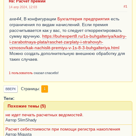
Re: Расчёт премии
#1
14 апр 2024, 12:03
axe44
, В конфигурации
Бухгалтерия предприятия
есть
ограничения по видам начислений. Если премия
рассчитывается как у вас, то следует откорректировкать
сумму вручную.
https://buhexpert8.ru/1s-buhgalteriya/kadry-
i-zarabotnaya-plata/raschet-zarplaty-i-strahovyh-
vznosov/kak-nachislit-premiyu-v-1s-8-3-buhgalteriya.html
Можно создать дополнительную внешнюю обработку для
таких случаев.
1 пользователь
сказал спасибо!
Страницы
1
ВВЕРХ
Теги:
Похожие темы (5)
не идет печать расчетных ведомостей.
Автор
SlimShady
Расчет себестоимости при помощи регистра накопления
Автор
Migusta