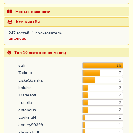
Новые вакансии
Кто онлайн
247 гостей, 1 пользователь
antoneus
Топ 10 авторов за месяц
sali
16
Tatitutu
7
LizkaSosiska
5
balakin
2
Tradesoft
2
fruitella
2
antoneus
2
LevkinaN
1
andtey99399
1
alexandr_ll
1