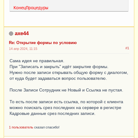
КонецПроцедуры
&
НаКлиенте
Процедура
ПослеОтветаНаВопрос
axe44
(
РезультатВопроса
,
ДополнительныеПараметры
)
Экспорт
Re: Открытие формы по условию
#1
14 апр 2024, 11:15
Если
РезультатВопроса
=
КодВозвратаДиалога
.
Да
Тогда
Сама идея не правильная.
При "Записать и закрыть" идёт закрытие формы.
ОткрытьФорму
(
"Документ.ДокументНазначениеНаДо
Нужно после записи открывать общую форму с диалогом,
лжностьВнеОрганизации.ФормаОбъекта"
)
от куда будет задаваться вопрос пользователю.
КонецЕсли
;
После Записи Сотрудник не Новый и Ссылка не пустая.
КонецПроцедуры
То есть после записи есть ссылка, по которой с клиента
можно поискать срез последних на сервере в регистре
Кадровые данные срез последних записи.
1 пользователь
сказал спасибо!