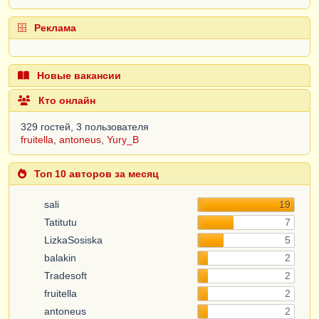
Реклама
Новые вакансии
Кто онлайн
329 гостей, 3 пользователя
fruitella
,
antoneus
,
Yury_B
Топ 10 авторов за месяц
sali
19
Tatitutu
7
LizkaSosiska
5
balakin
2
Tradesoft
2
fruitella
2
antoneus
2