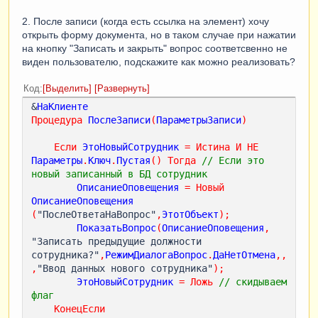
2. После записи (когда есть ссылка на элемент) хочу
открыть форму документа, но в таком случае при нажатии
на кнопку "Записать и закрыть" вопрос соответсвенно не
виден пользователю, подскажите как можно реализовать?
Код
Выделить
Развернуть
&
НаКлиенте
Процедура
ПослеЗаписи
(
ПараметрыЗаписи
)
Если
ЭтоНовыйСотрудник
=
Истина
И
НЕ
Параметры
.
Ключ
.
Пустая
()
Тогда
// Если это 
новый записанный в БД сотрудник  
ОписаниеОповещения
=
Новый
ОписаниеОповещения
(
"ПослеОтветаНаВопрос"
,
ЭтотОбъект
);
ПоказатьВопрос
(
ОписаниеОповещения
,
"Записать предыдущие должности 
сотрудника?"
,
РежимДиалогаВопрос
.
ДаНетОтмена
,,
,
"Ввод данных нового сотрудника"
);
ЭтоНовыйСотрудник
=
Ложь
// скидываем 
флаг    
КонецЕсли