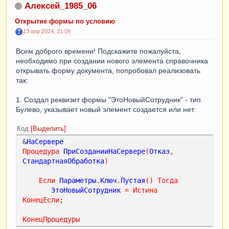
Алексей_1985_06
Открытие формы по условию
13 апр 2024, 21:09
Всем доброго времени! Подскажите пожалуйста,
необходимо при создании нового элемента справочника
открывать форму документа, попробовал реализовать
так:
1. Создал реквизит формы "ЭтоНовыйСотрудник" - тип
Булево, указывает новый элемент создается или нет:
Код
Выделить
&
НаСервере
Процедура
ПриСозданииНаСервере
(
Отказ
,
СтандартнаяОбработка
)
Если
Параметры
.
Ключ
.
Пустая
()
Тогда
ЭтоНовыйСотрудник
=
Истина
КонецЕсли
;
КонецПроцедуры