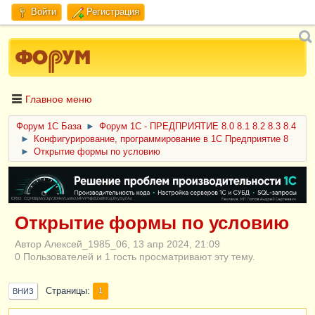
Войти
Регистрация
Главное меню
Форум 1C База
►
Форум 1С - ПРЕДПРИЯТИЕ 8.0 8.1 8.2 8.3 8.4
►
Конфигурирование, программирование в 1С Предприятие 8
►
Открытие формы по условию
ERID: CQH36pWzJqVJD4xVLsnhcU4hVPNjkBZe8KKxjJiYySyZAz
Открытие формы по условию
Автор Алексей_1985_06, 13 апр 2024, 21:09
0 Пользователей и 1 гость просматривают эту тему.
Страницы
1
ВНИЗ