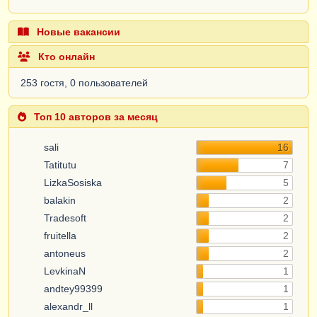
Новые вакансии
Кто онлайн
253 гостя, 0 пользователей
Топ 10 авторов за месяц
sali
16
Tatitutu
7
LizkaSosiska
5
balakin
2
Tradesoft
2
fruitella
2
antoneus
2
LevkinaN
1
andtey99399
1
alexandr_ll
1