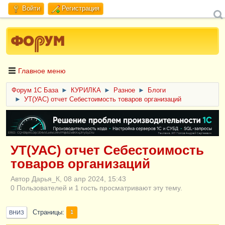
Войти
Регистрация
Главное меню
Форум 1C База
►
КУРИЛКА
►
Разное
►
Блоги
►
УТ(УАС) отчет Себестоимость товаров организаций
ERID: CQH36pWzJqVJD4xVLsnhcU4hVPNjkBZe8KKxjJiYySyZAz
УТ(УАС) отчет Себестоимость
товаров организаций
Автор Дарья_К, 08 апр 2024, 15:43
0 Пользователей и 1 гость просматривают эту тему.
Страницы
1
ВНИЗ