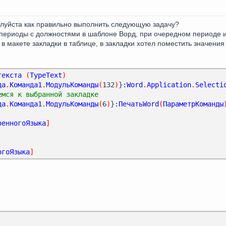
алуйста как правильно выполнить следующую задачу?
 периоды с должностями в шаблоне Ворд, при очередном периоде 
в макете закладки в таблице, в закладки хотел поместить значения 
текста
(
TypeText
)
да
.
Команда1
.
МодульКоманды
(
132
)
}:
Word
.
Application
.
Selecti
емся к выбранной закладке
да
.
Команда1
.
МодульКоманды
(
6
)
}:
ПечатьWord
(
ПараметрКоманды
оенногоЯзыка
]
огоЯзыка
]