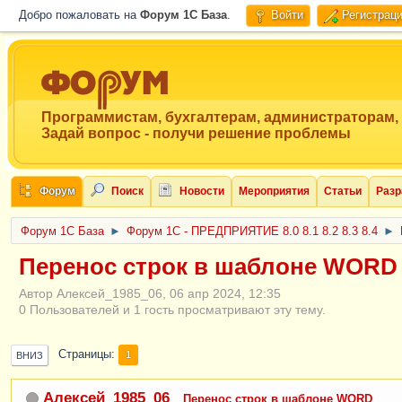
Добро пожаловать на
Форум 1C База
.
Войти
Регистрац
Программистам, бухгалтерам, администраторам,
Задай вопрос - получи решение проблемы
Форум
Поиск
Новости
Мероприятия
Статьи
Разр
Форум 1C База
►
Форум 1С - ПРЕДПРИЯТИЕ 8.0 8.1 8.2 8.3 8.4
►
Перенос строк в шаблоне WORD
Автор Алексей_1985_06, 06 апр 2024, 12:35
0 Пользователей и 1 гость просматривают эту тему.
Страницы
1
ВНИЗ
Алексей_1985_06
Перенос строк в шаблоне WORD