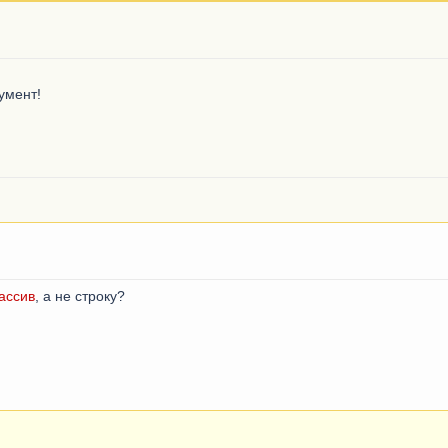
умент!
ассив
, а не строку?