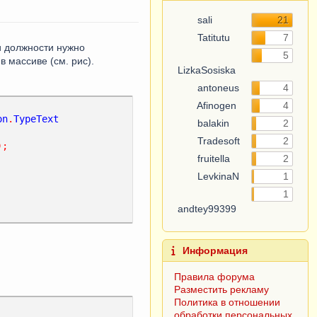
sali
21
Tatitutu
7
и должности нужно
LizkaSosiska
5
в массиве (см. рис).
antoneus
4
Afinogen
4
balakin
2
on
.
TypeText
Tradesoft
2
fruitella
2
);
LevkinaN
1
andtey99399
1
Информация
Правила форума
Разместить рекламу
Политика в отношении
обработки персональных
данных
Согласие субъекта на