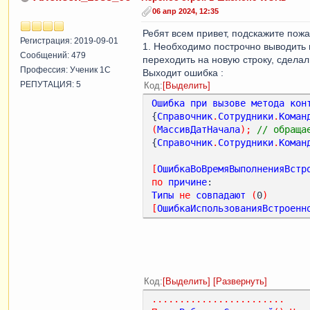
06 апр 2024, 12:35
Ребят всем привет, подскажите пож
Регистрация: 2019-09-01
1. Необходимо построчно выводить
Сообщений: 479
переходить на новую строку, сделал 
Профессия: Ученик 1С
Выходит ошибка :
РЕПУТАЦИЯ: 5
Код
Выделить
Ошибка
при
вызове
метода
кон
{
Справочник
.
Сотрудники
.
Коман
(
МассивДатНачала
);
// обраща
{
Справочник
.
Сотрудники
.
Коман
[
ОшибкаВоВремяВыполненияВстр
по
причине
Типы
не
совпадают
(
0
)
[
ОшибкаИспользованияВстроенн
Код
Выделить
Развернуть
........................