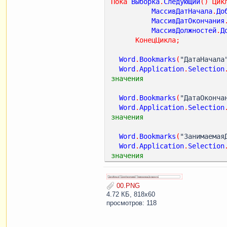
Пока
Выборка
.
Следующий
()
Цик
МассивДатНачала
.
До
МассивДатОкончания
МассивДолжностей
.
Д
КонецЦикла
;
Word
.
Bookmarks
(
"ДатаНачала
Word
.
Application
.
Selection
значения
Word
.
Bookmarks
(
"ДатаОконча
Word
.
Application
.
Selection
значения
Word
.
Bookmarks
(
"Занимаемая
Word
.
Application
.
Selection
значения
00.PNG
4.72 КБ, 818x60
просмотров: 118