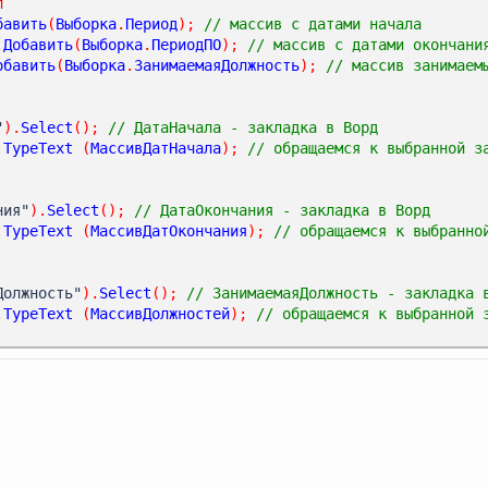
л
бавить
(
Выборка
.
Период
);
// массив с датами начала
.
Добавить
(
Выборка
.
ПериодПО
);
// массив с датами окончани
обавить
(
Выборка
.
ЗанимаемаяДолжность
);
// массив занимаем
"
).
Select
();
// ДатаНачала - закладка в Ворд
.
TypeText
(
МассивДатНачала
);
// обращаемся к выбранной за
ния"
).
Select
();
// ДатаОкончания - закладка в Ворд
.
TypeText
(
МассивДатОкончания
);
// обращаемся к выбранной
Должность"
).
Select
();
// ЗанимаемаяДолжность - закладка 
.
TypeText
(
МассивДолжностей
);
// обращаемся к выбранной з